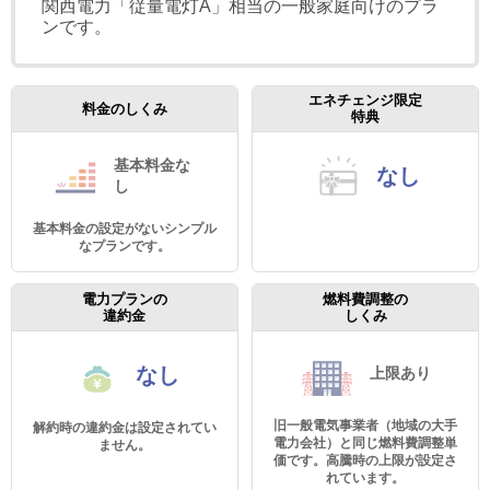
関西電力「従量電灯A」相当の一般家庭向けのプラ
ンです。
エネチェンジ限定
料金のしくみ
特典
基本料金
な
なし
し
基本料金の設定がないシンプル
なプランです。
電力プランの
燃料費調整の
違約金
しくみ
なし
上限あり
旧一般電気事業者（地域の大手
解約時の違約金は設定されてい
電力会社）と同じ燃料費調整単
ません。
価です。高騰時の上限が設定さ
れています。