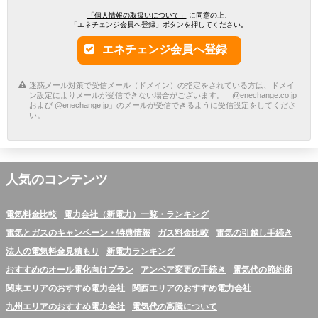
「個人情報の取扱いについて」
に同意の上、
「エネチェンジ会員へ登録」ボタンを押してください。
エネチェンジ会員へ登録
迷惑メール対策で受信メール（ドメイン）の指定をされている方は、ドメイ
ン設定によりメールが受信できない場合がございます。「@enechange.co.jp
および @enechange.jp」のメールが受信できるように受信設定をしてくださ
い。
人気のコンテンツ
電気料金比較
電力会社（新電力）一覧・ランキング
電気とガスのキャンペーン・特典情報
ガス料金比較
電気の引越し手続き
法人の電気料金見積もり
新電力ランキング
おすすめのオール電化向けプラン
アンペア変更の手続き
電気代の節約術
関東エリアのおすすめ電力会社
関西エリアのおすすめ電力会社
九州エリアのおすすめ電力会社
電気代の高騰について