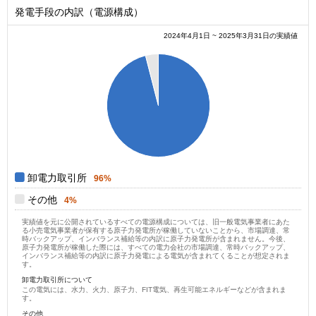
発電手段の内訳（電源構成）
2024年4月1日 ~ 2025年3月31日の実績値
1
0.9
0.8
0.7
0.6
0.5
0.4
0.3
0.2
0.1
0
0
卸電力取引所
96%
その他
4%
実績値を元に公開されているすべての電源構成については、旧一般電気事業者にあた
る小売電気事業者が保有する原子力発電所が稼働していないことから、市場調達、常
時バックアップ、インバランス補給等の内訳に原子力発電所が含まれません。今後、
原子力発電所が稼働した際には、すべての電力会社の市場調達、常時バックアップ、
インバランス補給等の内訳に原子力発電による電気が含まれてくることが想定されま
す。
卸電力取引所について
この電気には、水力、火力、原子力、FIT電気、再生可能エネルギーなどが含まれま
す。
その他