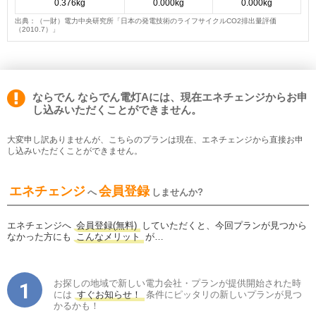
0.376kg
0.000kg
0.000kg
出典：（一財）電力中央研究所「日本の発電技術のライフサイクルCO2排出量評価
（2010.7）」
ならでん ならでん電灯Aには、現在エネチェンジからお申
し込みいただくことができません。
大変申し訳ありませんが、こちらのプランは現在、エネチェンジから直接お申
し込みいただくことができません。
エネチェンジ
会員登録
へ
しませんか?
エネチェンジへ
会員登録(無料)
していただくと、今回プランが見つから
なかった方にも
こんなメリット
が…
お探しの地域で新しい電力会社・プランが提供開始された時
には
すぐお知らせ！
条件にピッタリの新しいプランが見つ
かるかも！