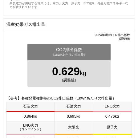
奈良電力が供給する電気には、水力、火力、原子力、FIT電気、再生可能エネルギーな
どが含まれています。
温室効果ガス排出量
2024年度のCO2排出係数
(調整値)
CO2排出係数
（1kWhあたりの排出量）
0.629
kg
（調整値）
【参考】各種発電種別毎のCO2排出係数（1kWhあたりの排出量）
石炭火力
石油火力
LNG火力
0.864kg
0.695kg
0.476kg
LNG火力
太陽光
原子力
（コンバインド）