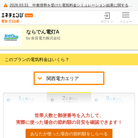
2026.03.31
中東情勢を受けた電気料金シミュレーション結果に関するご案内
電力・ガス比較サイト エネチェンジ
ログイン
メニュー
ならでん電灯A
by 奈良電力株式会社
このプランの電気料金はいくら？
2
1
3
人暮らし
人暮らし
人暮らし
の場合
※
の場合
※
以上の場合
※
世帯人数と郵便番号を入力して、
実際に使った場合の節約額の目安を確認できます！
あなたが使った場合の節約額をしらべる