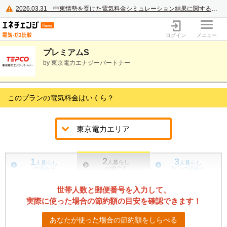
2026.03.31
中東情勢を受けた電気料金シミュレーション結果に関するご案内
電力・ガス比較サイト エネチェンジ
ログイン
メニュー
プレミアムS
by 東京電力エナジーパートナー
このプランの電気料金はいくら？
2
1
3
人暮らし
人暮らし
人暮らし
の場合
※
の場合
※
以上の場合
※
世帯人数と郵便番号を入力して、
実際に使った場合の節約額の目安を確認できます！
あなたが使った場合の節約額をしらべる