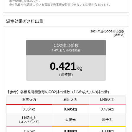
書を使用した電気です。
他社から調達している電気で発電所が特定できないもの等が含まれます。
温室効果ガス排出量
2024年度のCO2排出係数
(調整値)
CO2排出係数
（1kWhあたりの排出量）
0.421
kg
（調整値）
【参考】各種発電種別毎のCO2排出係数（1kWhあたりの排出量）
石炭火力
石油火力
LNG火力
0.864kg
0.695kg
0.476kg
LNG火力
太陽光
原子力
（コンバインド）
0.376kg
0.000kg
0.000kg