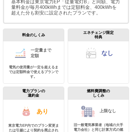
基本料金は東京電力EP「従量電灯B」と同額、電力
量料金が毎月400kWhまでは定額料金、400kWhを
超えた分も割安に設定されたプランです。
エネチェンジ限定
料金のしくみ
特典
一定量まで
なし
定額
電気の使用量が一定を超えるま
では定額料金で使えるプランで
す。
電力プランの
燃料費調整の
違約金
しくみ
あり
上限なし
旧一般電気事業者（地域の大手
東京電力EP内でのプラン変更ま
電力会社）と同じ計算方式の燃
たは引越により契約を廃止され