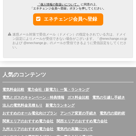
「個人情報の取扱いについて」
に同意の上、
「エネチェンジ会員へ登録」ボタンを押してください。
エネチェンジ会員へ登録
迷惑メール対策で受信メール（ドメイン）の指定をされている方は、ドメイ
ン設定によりメールが受信できない場合がございます。「@enechange.co.jp
および @enechange.jp」のメールが受信できるように受信設定をしてくださ
い。
人気のコンテンツ
電気料金比較
電力会社（新電力）一覧・ランキング
電気とガスのキャンペーン・特典情報
ガス料金比較
電気の引越し手続き
法人の電気料金見積もり
新電力ランキング
おすすめのオール電化向けプラン
アンペア変更の手続き
電気代の節約術
関東エリアのおすすめ電力会社
関西エリアのおすすめ電力会社
九州エリアのおすすめ電力会社
電気代の高騰について