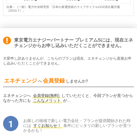
出典：（一財）電力中央研究所「日本の発電技術のライフサイクルCO2排出量評価
（2010.7）」
東京電力エナジーパートナー プレミアムSには、現在エネ
チェンジからお申し込みいただくことができません。
大変申し訳ありませんが、こちらのプランは現在、エネチェンジから直接お申
し込みいただくことができません。
エネチェンジ
会員登録
へ
しませんか?
エネチェンジへ
会員登録(無料)
していただくと、今回プランが見つから
なかった方にも
こんなメリット
が…
お探しの地域で新しい電力会社・プランが提供開始された時
には
すぐお知らせ！
条件にピッタリの新しいプランが見つ
かるかも！