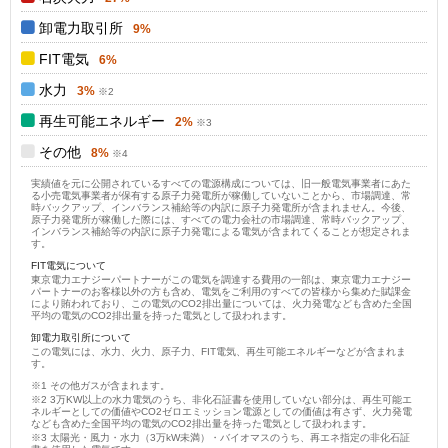
卸電力取引所
9%
FIT電気
6%
水力
3%
再生可能エネルギー
2%
その他
8%
実績値を元に公開されているすべての電源構成については、旧一般電気事業者にあた
る小売電気事業者が保有する原子力発電所が稼働していないことから、市場調達、常
時バックアップ、インバランス補給等の内訳に原子力発電所が含まれません。今後、
原子力発電所が稼働した際には、すべての電力会社の市場調達、常時バックアップ、
インバランス補給等の内訳に原子力発電による電気が含まれてくることが想定されま
す。
FIT電気について
東京電力エナジーパートナーがこの電気を調達する費用の一部は、東京電力エナジー
パートナーのお客様以外の方も含め、電気をご利用のすべての皆様から集めた賦課金
により賄われており、この電気のCO2排出量については、火力発電なども含めた全国
平均の電気のCO2排出量を持った電気として扱われます。
卸電力取引所について
この電気には、水力、火力、原子力、FIT電気、再生可能エネルギーなどが含まれま
す。
その他ガスが含まれます。
3万KW以上の水力電気のうち、非化石証書を使用していない部分は、再生可能エ
ネルギーとしての価値やCO2ゼロエミッション電源としての価値は有さず、火力発電
なども含めた全国平均の電気のCO2排出量を持った電気として扱われます。
太陽光・風力・水力（3万kW未満）・バイオマスのうち、再エネ指定の非化石証