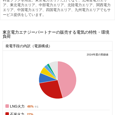
ア、東北電力エリア、中部電力エリア、北陸電力エリア、関西電力
エリア、中国電力エリア、四国電力エリア、九州電力エリアでもサ
ービス提供をしています。
東京電力エナジーパートナーの販売する電気の特性・環境
負荷
発電手段の内訳（電源構成）
2024年度の実績値
0.5
0.45
0.4
0.35
0.3
0.25
0.2
0.15
0.1
0.05
0
0
LNG火力
46%
石炭火力
27%