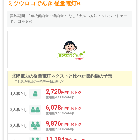
ミツウロコでんき
従量電灯B
契約期間：1年 / 解約金・違約金： なし / 支払い方法：クレジットカー
ド、口座振替
北陸電力の従量電灯ネクストと比べた節約額の予想
※申し込み実績の平均データに基づく
2,720
円/年 おトク
1人暮らし
使用量4,287kWh/年
6,078
円/年 おトク
2人暮らし
使用量5,940kWh/年
9,876
円/年 おトク
3人暮らし
使用量7,811kWh/年
11,184