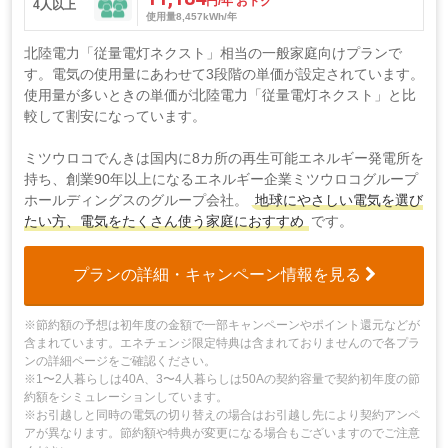
円/年 おトク
4人以上
使用量8,457kWh/年
北陸電力「従量電灯ネクスト」相当の一般家庭向けプランで
す。電気の使用量にあわせて3段階の単価が設定されています。
使用量が多いときの単価が北陸電力「従量電灯ネクスト」と比
較して割安になっています。
ミツウロコでんきは国内に8カ所の再生可能エネルギー発電所を
持ち、創業90年以上になるエネルギー企業ミツウロコグループ
ホールディングスのグループ会社。
地球にやさしい電気を選び
たい方、電気をたくさん使う家庭におすすめ
です。
プランの詳細・キャンペーン情報を見る
※節約額の予想は初年度の金額で一部キャンペーンやポイント還元などが
含まれています。エネチェンジ限定特典は含まれておりませんので各プラ
ンの詳細ページをご確認ください。
※1〜2人暮らしは40A、3〜4人暮らしは50Aの契約容量で契約初年度の節
約額をシミュレーションしています。
※お引越しと同時の電気の切り替えの場合はお引越し先により契約アンペ
アが異なります。節約額や特典が変更になる場合もございますのでご注意