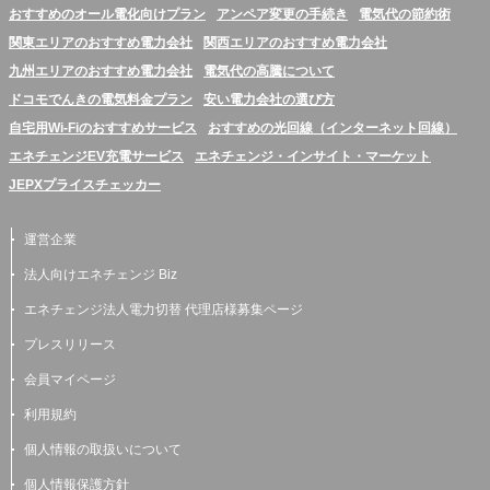
おすすめのオール電化向けプラン
アンペア変更の手続き
電気代の節約術
関東エリアのおすすめ電力会社
関西エリアのおすすめ電力会社
九州エリアのおすすめ電力会社
電気代の高騰について
ドコモでんきの電気料金プラン
安い電力会社の選び方
自宅用Wi-Fiのおすすめサービス
おすすめの光回線（インターネット回線）
エネチェンジEV充電サービス
エネチェンジ・インサイト・マーケット
JEPXプライスチェッカー
運営企業
法人向けエネチェンジ Biz
エネチェンジ法人電力切替 代理店様募集ページ
プレスリリース
会員マイページ
利用規約
個人情報の取扱いについて
個人情報保護方針