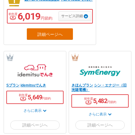
6,019
初年度
サービス詳細
円節約
Sプラン
idemitsuでんき
きほんプラン
シン・エナジー（旧
洸陽電機）
初年度
5,649
円節約
初年度
5,482
円節約
さらに表示
さらに表示