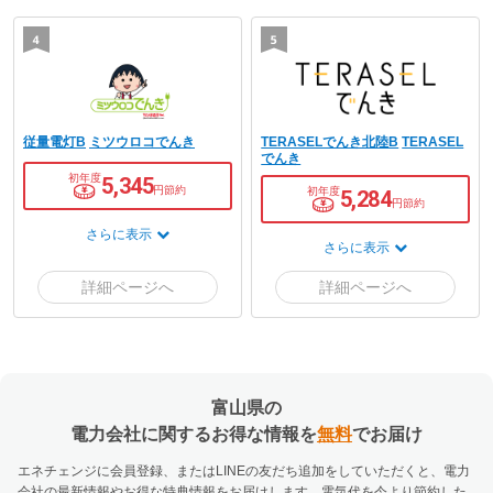
従量電灯B
ミツウロコでんき
TERASELでんき北陸B
TERASEL
でんき
初年度
5,345
円節約
初年度
5,284
円節約
さらに表示
さらに表示
富山県の
電力会社に関するお得な情報を
無料
でお届け
エネチェンジに会員登録、またはLINEの友だち追加をしていただくと、電力
会社の最新情報やお得な特典情報をお届けします。電気代を今より節約した