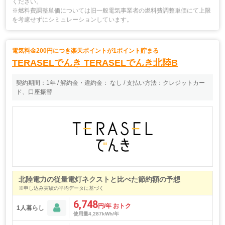
ください。
※燃料費調整単価については旧一般電気事業者の燃料費調整単価にて上限
を考慮せずにシミュレーションしています。
電気料金200円につき楽天ポイントが1ポイント貯まる
TERASELでんき
TERASELでんき北陸B
契約期間：1年 / 解約金・違約金： なし / 支払い方法：クレジットカー
ド、口座振替
北陸電力の従量電灯ネクストと比べた節約額の予想
※申し込み実績の平均データに基づく
6,748
円/年 おトク
1人暮らし
使用量4,287kWh/年