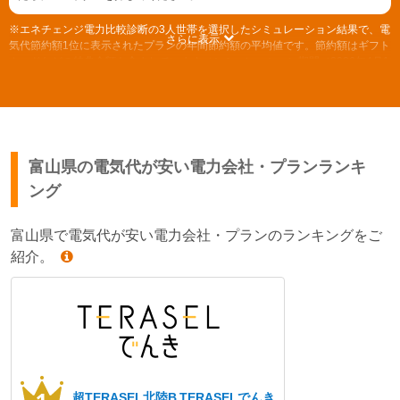
※エネチェンジ電力比較診断の3人世帯を選択したシミュレーション結果で、電
さらに表示
気代節約額1位に表示されたプランの年間節約額の平均値です。節約額はギフト
カードなどの特典金額も含まれています（シミュレーション期間／2026年4月1
日～2026年6月30日）
旧一般電気事業者の自由料金プランから切り替えた場合の節約額をシミュレー
ションします。別のプランをご利用の場合は「お使いの新電力と比較する」よ
り、電力会社をお選びください。 （比較対象の電気料金プランについて）(計測
期間/2023年9月～2024年8月)
富山県の電気代が安い電力会社・プランランキ
ング
富山県で電気代が安い電力会社・プランのランキングをご
紹介。
超TERASEL北陸B
TERASELでんき