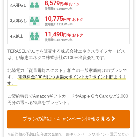
8,579
円/年 おトク
2人暮らし
使用量5,940kWh/年
10,775
円/年 おトク
3人暮らし
使用量7,811kWh/年
11,490
円/年 おトク
4人以上
使用量8,457kWh/年
TERASELでんきを販売する株式会社エネクスライフサービス
は、伊藤忠エネクス株式会社の100%出資会社です。
北陸電力「従量電灯ネクスト」相当の一般家庭向けのプランで
す。
電気料金200円につき楽天ポイントが1ポイント貯まりま
す。
ご契約特典でAmazonギフトカードやApple Gift Cardなど2,000
円分の選べる特典をプレゼント。
プランの詳細・キャンペーン情報を見る
※節約額の予想は初年度の金額で一部キャンペーンやポイント還元などが