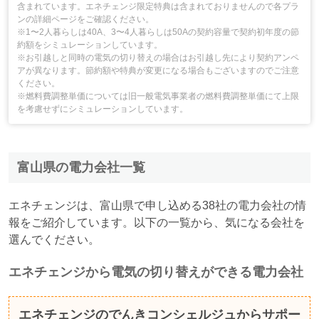
含まれています。エネチェンジ限定特典は含まれておりませんので各プラ
ンの詳細ページをご確認ください。
※1〜2人暮らしは40A、3〜4人暮らしは50Aの契約容量で契約初年度の節
約額をシミュレーションしています。
※お引越しと同時の電気の切り替えの場合はお引越し先により契約アンペ
アが異なります。節約額や特典が変更になる場合もございますのでご注意
ください。
※燃料費調整単価については旧一般電気事業者の燃料費調整単価にて上限
を考慮せずにシミュレーションしています。
富山県の電力会社一覧
エネチェンジは、富山県で申し込める38社の電力会社の情
報をご紹介しています。以下の一覧から、気になる会社を
選んでください。
エネチェンジから電気の切り替えができる電力会社
エネチェンジのでんきコンシェルジュからサポー