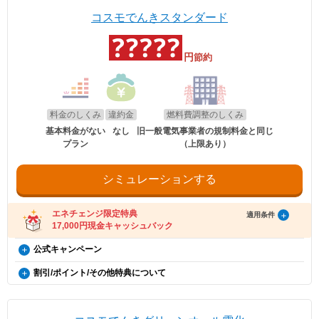
分（8月使用分）については一律4.5円/kWhを毎月の電気料金から値引
電気自動車（※）ご購入もしくは、ご検討の方が、家庭向けコスモでん
ます。
ます。
きします。
きを新規ご契約いただくと、月々の電気料金が、スタンダード・グリー
※「@enechange.co.jp および @enechange.jp」からのメールが受信できるよ
※エネチェンジの節約額には上記割引額は含まれておりません。
コスモでんきスタンダード
エネチェンジのオンラインサービス経由で「コスモ
ンは500円割引、ポイントプラス・セレクトはdポイント500ポイント割
う、あらかじめ設定をお願いいたします。
※コスモでんきが実施している割引です。
でんき」に申し込んだ方に、キャッシュバックを行
キャッシュバックは、金融庁管轄の資金移動業者であるウェルネット社（登録番
引になります。（※）EV車両の対象には、EV/PHV/FCV含みます。
適用条件
号：北海道財務局長第00002号）の「送金サービス」を利用しております。
います。
ご利用中のすべての方が対象となり、別途お申し込みは不要です。
円
節約
以下のお客さまは特典の対象外です。
適用条件
・エネチェンジのオンラインサービス経由以外から申し込みされた場合。
・コスモでんきを新規ご契約の方。
・2026年8月分〜2026年10月分の料金に適用されます。
・既にコスモでんき（特典の対象プラン）をご契約中の場合。
適用条件
・2020年12月21日以降にEV・PHEV・FCVを新車新規登録または
・エネチェンジでは、割引額を一律で診断結果に反映しています。
・電気を使用開始した日から12カ月以内に契約を解約された場合。
以下の条件をすべて満たしたお客さまが、コスモ石油マーケティング株式会社が
新車新規検査届出されていること。中古車も適用対象となります。
・電気を使用開始した日から12カ月以内にお引越しされた場合。
・詳細は、国のHP・請求書や検針票・ご契約中の電力会社・ガス会社
提供する「コスモでんき×エネチェンジ キャッシュバック特典」(以下、「本特
・電気を使用開始した日から12カ月以内に特典対象外のプランに契約を変更され
・対象車両1台につき、コスモでんき1契約までの適用。
のHPをご確認ください。
料金のしくみ
違約金
燃料費調整のしくみ
典」とします)の対象となります。
た場合。
・EV特別割は、月間使用量が500kWhを超えた月に適用。
・特典実施期間中に対象プランをエネチェンジのオンラインサービス経由でお申
・特典のご案内メールに記載されている有効期限内にお受取いただけなかった場
基本料金がない
なし
旧一般電気事業者の規制料金と同じ
し込みいただくこと。
合。
プラン
（上限あり）
※手続き方法
・お申し込みから3カ月以内にコスモでんきの供給を開始していること。
・電気料金の未払いがある場合。
・電気の使用開始日から12カ月後時点で契約を継続いただいていること。
・割引適用を希望される場合は、お申込み後に、コスモでんきお客
・ご利用開始から12カ月間の電気料金支払い額がキャッシュバック金額以下の場
・お申し込み時にメールアドレスが入力されていること。
さまセンター（0120-530-155）へご連絡いただくようお願い申し
合。
・電気の使用開始日から12カ月間の電気料金支払い額がキャッシュバック金額を
シミュレーションする
上げます。
・過去にコスモでんきとご契約されたことがある場合。
超えていること。
・お電話の際は、エネチェンジ（オンライン）経由でお申込みいた
・電気料金の未払いがないこと。
※お申込み内容に不足・不備等があり、特典実施期間内に不備等が解消されない
だいたことと、お申込み日付を電話口でお伝えください。
場合は、本特典は適用されません。
受け取り方法
・コスモでんきお客さまセンターの受付時間は月〜土 9:00～
エネチェンジ限定特典
適用条件
※本提供条件書記載事項以外の部分については、コスモ石油マーケティング株式
18:00（日曜祝日・夏期休暇・年末年始除く）です。
17,000円現金キャッシュバック
・適用条件の契約継続期間を達成後2カ月後の月末までに、エネチェンジより特典
会社の「電気需給約款」の規定を適用いたします。
受け取りに関するご案内メールをお送りします。
※コスモ石油マーケティング株式会社が不正なお申し込みと判断した場合、本特
（ご登録のメールアドレスに誤りがあった場合、特典お受け取りの手続きがで
コスモでんき×エネチェンジ キャッシュバック特典（12カ
公式キャンペーン
典は適用となりません。
お申し込み時の注意事項
きませんのでご注意ください。）
月間の電気料金支払い額がキャッシュバック金額を超える
※証明書類は現在所有している事を示すご契約者様名義の期間内「車検
使用量割引
・ご案内メールにお受け取りの手順が記載されています。手順に沿ってお受け取
割引/ポイント/その他特典について
証」または「契約書」のコピーとなります。
更新日
2026年8月1日
方限定）
り方法の登録をお願いいたします。
毎月の電気使用量によって電気代が割引になります。
※同一住所にて同居されているご家族様であれば、車検証名義とでんき
・特典お受け取りの有効期限は、エネチェンジからのご案内メール送信後90日以
EV特別割
※当月の月間使用量に応じた割引額を、当月の電気料金の請求額から割
概要
※本特典は、予告なく変更、終了となる場合があり
お申込み名義が合致していなくとも適用対象とさせていただきます。
内となります。お受け取りの手続き後、お振込までに時間がかかる場合がござい
引ます。
電気自動車（※）ご購入もしくは、ご検討の方が、家庭向けコスモでん
ます。
ます。
なお、「月間」とは前月の検針日から当月の検針日の前日までを指しま
きを新規ご契約いただくと、月々の電気料金が、スタンダード・グリー
※「@enechange.co.jp および @enechange.jp」からのメールが受信できるよ