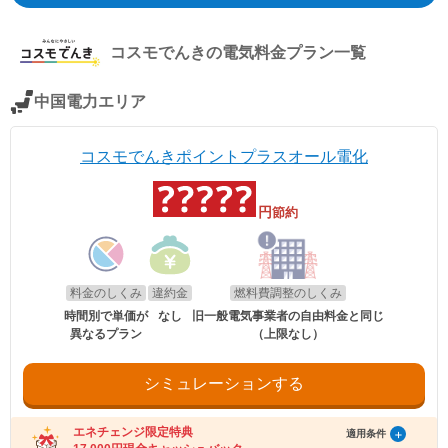
リュー」(kVA契約)、東京電力エリア「スタンダードS」「スタンダード
L」(kVA契約)、中部電力エリア「おとくプラン」、北陸電力エリア「従
量電灯ネクスト」、関西電力エリア「なっトクでんき」「なっトクでん
コスモでんき
の電気料金プラン一覧
きBiz」(kVA契約)、中国電力エリア「ぐっとずっと。プラン スマートコ
ース」「〔ビジネス〕スマートＢコース」(kVA契約)、四国電力エリア
「おトクeプラン」「ビジネススタンダードプラン」(kVA契約)、九州電
中国電力エリア
力エリア「スマートファミリープラン」「スマートビジネスプラン」
(kVA契約)、沖縄電力エリア「グッドバリュープラン」。
※関西電力エリアの「なっトクでんき」「なっトクでんきBiz」ではガス
コスモでんきポイントプラスオール電化
料金は考慮していません。
円
節約
料金のしくみ
違約金
燃料費調整のしくみ
時間別で単価が
なし
旧一般電気事業者の自由料金と同じ
異なるプラン
（上限なし）
シミュレーションする
エネチェンジ限定特典
適用条件