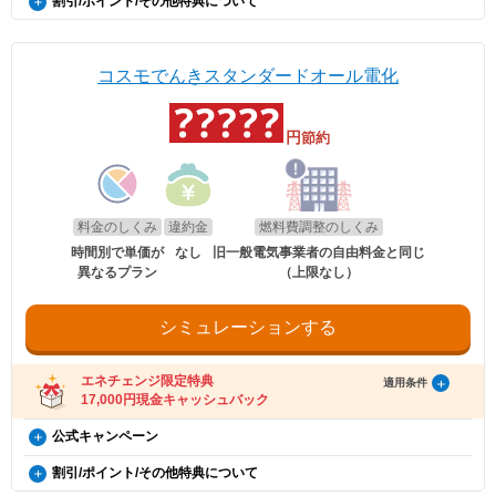
割引/ポイント/その他特典について
証」または「契約書」のコピーとなります。
更新日
2026年8月1日
方限定）
り方法の登録をお願いいたします。
毎月の電気使用量によって電気代が割引になります。
※同一住所にて同居されているご家族様であれば、車検証名義とでんき
・特典お受け取りの有効期限は、エネチェンジからのご案内メール送信後90日以
EV特別割
※当月の月間使用量に応じた割引額を、当月の電気料金の請求額から割
概要
※本特典は、予告なく変更、終了となる場合があり
お申込み名義が合致していなくとも適用対象とさせていただきます。
内となります。お受け取りの手続き後、お振込までに時間がかかる場合がござい
引ます。
電気自動車（※）ご購入もしくは、ご検討の方が、家庭向けコスモでん
ます。
ます。
なお、「月間」とは前月の検針日から当月の検針日の前日までを指しま
きを新規ご契約いただくと、月々の電気料金が、スタンダード・グリー
※「@enechange.co.jp および @enechange.jp」からのメールが受信できるよ
※エネチェンジの節約額には上記割引額は含まれておりません。
コスモでんきスタンダードオール電化
エネチェンジのオンラインサービス経由で「コスモ
す。
ンは500円割引、ポイントプラス・セレクトはdポイント500ポイント割
う、あらかじめ設定をお願いいたします。
※コスモでんきが実施している割引です。
でんき」に申し込んだ方に、キャッシュバックを行
キャッシュバックは、金融庁管轄の資金移動業者であるウェルネット社（登録番
※月の途中で契約開始、廃止した場合にも、日割りはせず、割引を適用
引になります。（※）EV車両の対象には、EV/PHV/FCV含みます。
号：北海道財務局長第00002号）の「送金サービス」を利用しております。
します。
います。
円
※電気使用量が条件に満たない月は割引はございません。
節約
以下のお客さまは特典の対象外です。
適用条件
※詳細はコスモでんきホームページをご確認ください。
・エネチェンジのオンラインサービス経由以外から申し込みされた場合。
・コスモでんきを新規ご契約の方。
・既にコスモでんき（特典の対象プラン）をご契約中の場合。
適用条件
電気・ガス料金支援
・2020年12月21日以降にEV・PHEV・FCVを新車新規登録または
・電気を使用開始した日から12カ月以内に契約を解約された場合。
以下の条件をすべて満たしたお客さまが、コスモ石油マーケティング株式会社が
新車新規検査届出されていること。中古車も適用対象となります。
・電気を使用開始した日から12カ月以内にお引越しされた場合。
政府の「電気・ガス料金支援」の一環として、2026年8月分（7月使用
提供する「コスモでんき×エネチェンジ キャッシュバック特典」(以下、「本特
・電気を使用開始した日から12カ月以内に特典対象外のプランに契約を変更され
・対象車両1台につき、コスモでんき1契約までの適用。
分）および2026年10月分（9月使用分）は一律3.5円/kWh、2026年9月
料金のしくみ
違約金
燃料費調整のしくみ
典」とします)の対象となります。
た場合。
・EV特別割は、月間使用量が500kWhを超えた月に適用。
分（8月使用分）については一律4.5円/kWhを毎月の電気料金から値引
・特典実施期間中に対象プランをエネチェンジのオンラインサービス経由でお申
・特典のご案内メールに記載されている有効期限内にお受取いただけなかった場
時間別で単価が
なし
旧一般電気事業者の自由料金と同じ
きします。
し込みいただくこと。
合。
異なるプラン
（上限なし）
※手続き方法
・お申し込みから3カ月以内にコスモでんきの供給を開始していること。
・電気料金の未払いがある場合。
・電気の使用開始日から12カ月後時点で契約を継続いただいていること。
・割引適用を希望される場合は、お申込み後に、コスモでんきお客
・ご利用開始から12カ月間の電気料金支払い額がキャッシュバック金額以下の場
適用条件
・お申し込み時にメールアドレスが入力されていること。
さまセンター（0120-530-155）へご連絡いただくようお願い申し
合。
・電気の使用開始日から12カ月間の電気料金支払い額がキャッシュバック金額を
ご利用中のすべての方が対象となり、別途お申し込みは不要です。
シミュレーションする
上げます。
・過去にコスモでんきとご契約されたことがある場合。
超えていること。
・お電話の際は、エネチェンジ（オンライン）経由でお申込みいた
・電気料金の未払いがないこと。
※お申込み内容に不足・不備等があり、特典実施期間内に不備等が解消されない
だいたことと、お申込み日付を電話口でお伝えください。
・2026年8月分〜2026年10月分の料金に適用されます。
場合は、本特典は適用されません。
受け取り方法
・コスモでんきお客さまセンターの受付時間は月〜土 9:00～
エネチェンジ限定特典
・エネチェンジでは、割引額を一律で診断結果に反映しています。
適用条件
※本提供条件書記載事項以外の部分については、コスモ石油マーケティング株式
18:00（日曜祝日・夏期休暇・年末年始除く）です。
・詳細は、国のHP・請求書や検針票・ご契約中の電力会社・ガス会社
17,000円現金キャッシュバック
・適用条件の契約継続期間を達成後2カ月後の月末までに、エネチェンジより特典
会社の「電気需給約款」の規定を適用いたします。
のHPをご確認ください。
受け取りに関するご案内メールをお送りします。
※コスモ石油マーケティング株式会社が不正なお申し込みと判断した場合、本特
（ご登録のメールアドレスに誤りがあった場合、特典お受け取りの手続きがで
コスモでんき×エネチェンジ キャッシュバック特典（12カ
公式キャンペーン
典は適用となりません。
お申し込み時の注意事項
きませんのでご注意ください。）
月間の電気料金支払い額がキャッシュバック金額を超える
※証明書類は現在所有している事を示すご契約者様名義の期間内「車検
スタンダード割引
・ご案内メールにお受け取りの手順が記載されています。手順に沿ってお受け取
割引/ポイント/その他特典について
証」または「契約書」のコピーとなります。
更新日
2026年8月1日
方限定）
り方法の登録をお願いいたします。
毎月の電気料金の3%割引！
※同一住所にて同居されているご家族様であれば、車検証名義とでんき
・特典お受け取りの有効期限は、エネチェンジからのご案内メール送信後90日以