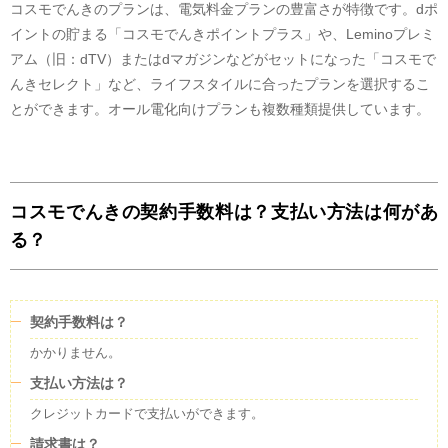
コスモでんきのプランは、電気料金プランの豊富さが特徴です。dポ
イントの貯まる「コスモでんきポイントプラス」や、Leminoプレミ
アム（旧：dTV）またはdマガジンなどがセットになった「コスモで
FIT電気
32
%
んきセレクト」など、ライフスタイルに合ったプランを選択するこ
卸電力取引所
20
%
とができます。オール電化向けプランも複数種類提供しています。
LNG火力
3
%
石炭火力
2
%
再生可能エネルギー
1
%
原子力
1
%
コスモでんきの契約手数料は？支払い方法は何があ
水力
0
%
る？
石油火力
0
%
その他
41
%
実績値を元に公開されているすべての電源構成については、旧一般電気事業
者にあたる小売電気事業者が保有する原子力発電所が稼働していないことか
契約手数料は？
ら、市場調達、常時バックアップ、インバランス補給等の内訳に原子力発電
所が含まれません。今後、原子力発電所が稼働した際には、すべての電力会
かかりません。
社の市場調達、常時バックアップ、インバランス補給等の内訳に原子力発電
支払い方法は？
による電気が含まれてくることが想定されます。
FIT電気について
クレジットカードで支払いができます。
コスモでんき
がこの電気を調達する費用の一部は、
コスモでんき
のお客様以
請求書は？
外の方も含め、電気をご利用のすべての皆様から集めた賦課金により賄われ