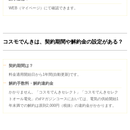
ており、この電気のCO2排出量については、火力発電なども含めた全国平
WEB（マイページ）にて確認できます。
均の電気のCO2排出量を持った電気として扱われます。
卸電力取引所について
この電気には、水力、火力、原子力、FIT電気、再生可能エネルギーなどが
含まれます。
FIT電気を除いた太陽光、風力、水力(3万kW未満)、バイオマス、地熱の
エネルギーとなります。
コスモでんきは、契約期間や解約金の設定がある？
石油コークス30.66%が含まれます。 他社から調達している電気の一部
で、発電所が特定できないものについては、「その他」の扱いとしていま
す。
契約期間は？
温室効果ガス排出量
料金適用開始日から1年間(自動更新)です。
2024年度
のCO2排出係数(
調整値
)
解約手数料・解約違約金
0.814
kg
かかりません。「コスモでんきセレクト」「コスモでんきセレク
トオール電化」のdマガジンコースにおいては、電気の供給開始1
(
調整値
)
年未満での解約は原則2,000円（税抜）の違約金がかかります。