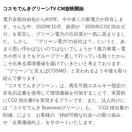
プラン一覧
東北電力エリア
中部電力エリア
コスモでんきグリーンTV CM放映開始
北陸電力エリア
中国電力エリア
コスモでんきの新着情報
電力全面自由化から約5年。今や多くの新電力が存在しま
関西電力エリア
四国電力エリア
す。そんな中、2020年10月、政府が「2050年CO2 排出ゼ
特徴・メリット
ロ」を宣言し、グリーン電力の注目度が一気に高まりまし
北海道電力エリア
九州電力エリア
コスモでんきの会社情報
た。 しかし、「“グリーン電力”の会社は？」というと、あ
まり思い浮かばないのではないでしょうか？風力発電～電
力小売りまでをグループで一貫して行っている我々だから
こそ出来る環境価値を届けていきたいと考えております。
「“グリーン”と言えばCOSMO」と言われるよう今後も取り
組んで参ります。
『コスモでんきグリーン』は、再生可能エネルギー指定の
非化石証書を使用して環境価値を付加することで、実質的
にCO2 排出量0を実現するプランです。また、法人向けに
は『コスモでんき Businessグリーン』も。「CO2 排出量の
削減」により、お客様の「持続可能な社会への取り組み」
や「企業価値向上」をサポートいたします。