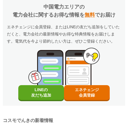
政府の「電気・ガス料金支援」の一環として、2026年8月分（7月使用
でんき」に申し込んだ方に、キャッシュバックを行
キャッシュバックは、金融庁管轄の資金移動業者であるウェルネット社（登録番
引になります。（※）EV車両の対象には、EV/PHV/FCV含みます。
号：北海道財務局長第00002号）の「送金サービス」を利用しております。
分）および2026年10月分（9月使用分）は一律3.5円/kWh、2026年9月
います。
中国電力エリア
の
分（8月使用分）については一律4.5円/kWhを毎月の電気料金から値引
以下のお客さまは特典の対象外です。
適用条件
電力会社に関するお得な情報を
無料
でお届け
きします。
・エネチェンジのオンラインサービス経由以外から申し込みされた場合。
・コスモでんきを新規ご契約の方。
・既にコスモでんき（特典の対象プラン）をご契約中の場合。
適用条件
・2020年12月21日以降にEV・PHEV・FCVを新車新規登録または
・電気を使用開始した日から12カ月以内に契約を解約された場合。
適用条件
以下の条件をすべて満たしたお客さまが、コスモ石油マーケティング株式会社が
エネチェンジに会員登録、またはLINEの友だち追加をしていた
新車新規検査届出されていること。中古車も適用対象となります。
・電気を使用開始した日から12カ月以内にお引越しされた場合。
提供する「コスモでんき×エネチェンジ キャッシュバック特典」(以下、「本特
ご利用中のすべての方が対象となり、別途お申し込みは不要です。
・電気を使用開始した日から12カ月以内に特典対象外のプランに契約を変更され
・対象車両1台につき、コスモでんき1契約までの適用。
だくと、電力会社の最新情報やお得な特典情報をお届けしま
典」とします)の対象となります。
た場合。
・EV特別割は、月間使用量が500kWhを超えた月に適用。
・特典実施期間中に対象プランをエネチェンジのオンラインサービス経由でお申
・特典のご案内メールに記載されている有効期限内にお受取いただけなかった場
す。電気代を今より節約したい方は、ぜひご登録ください。
・2026年8月分〜2026年10月分の料金に適用されます。
し込みいただくこと。
合。
※手続き方法
・エネチェンジでは、割引額を一律で診断結果に反映しています。
・お申し込みから3カ月以内にコスモでんきの供給を開始していること。
・電気料金の未払いがある場合。
・電気の使用開始日から12カ月後時点で契約を継続いただいていること。
・割引適用を希望される場合は、お申込み後に、コスモでんきお客
・詳細は、国のHP・請求書や検針票・ご契約中の電力会社・ガス会社
・ご利用開始から12カ月間の電気料金支払い額がキャッシュバック金額以下の場
・お申し込み時にメールアドレスが入力されていること。
さまセンター（0120-530-155）へご連絡いただくようお願い申し
のHPをご確認ください。
合。
・電気の使用開始日から12カ月間の電気料金支払い額がキャッシュバック金額を
上げます。
・過去にコスモでんきとご契約されたことがある場合。
超えていること。
・お電話の際は、エネチェンジ（オンライン）経由でお申込みいた
・電気料金の未払いがないこと。
※お申込み内容に不足・不備等があり、特典実施期間内に不備等が解消されない
だいたことと、お申込み日付を電話口でお伝えください。
場合は、本特典は適用されません。
受け取り方法
・コスモでんきお客さまセンターの受付時間は月〜土 9:00～
※本提供条件書記載事項以外の部分については、コスモ石油マーケティング株式
18:00（日曜祝日・夏期休暇・年末年始除く）です。
・適用条件の契約継続期間を達成後2カ月後の月末までに、エネチェンジより特典
会社の「電気需給約款」の規定を適用いたします。
受け取りに関するご案内メールをお送りします。
※コスモ石油マーケティング株式会社が不正なお申し込みと判断した場合、本特
（ご登録のメールアドレスに誤りがあった場合、特典お受け取りの手続きがで
典は適用となりません。
お申し込み時の注意事項
LINEの
エネチェンジ
きませんのでご注意ください。）
※証明書類は現在所有している事を示すご契約者様名義の期間内「車検
・ご案内メールにお受け取りの手順が記載されています。手順に沿ってお受け取
友だち追加
会員登録
証」または「契約書」のコピーとなります。
更新日
2026年8月1日
り方法の登録をお願いいたします。
※同一住所にて同居されているご家族様であれば、車検証名義とでんき
・特典お受け取りの有効期限は、エネチェンジからのご案内メール送信後90日以
お申込み名義が合致していなくとも適用対象とさせていただきます。
内となります。お受け取りの手続き後、お振込までに時間がかかる場合がござい
ます。
※「@enechange.co.jp および @enechange.jp」からのメールが受信できるよ
※エネチェンジの節約額には上記割引額は含まれておりません。
う、あらかじめ設定をお願いいたします。
コスモでんきの新着情報
※コスモでんきが実施している割引です。
キャッシュバックは、金融庁管轄の資金移動業者であるウェルネット社（登録番
号：北海道財務局長第00002号）の「送金サービス」を利用しております。