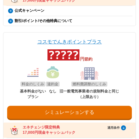
17,000円現金キャッシュバック
コスモでんき×エネチェンジ キャッシュバック特典（12カ
公式キャンペーン
月間の電気料金支払い額がキャッシュバック金額を超える
dポイント
割引/ポイント/その他特典について
方限定）
毎月のポイント対象電気料金に応じてdポイントを進呈致します。
EV特別割
ポイント付与率は、ポイント対象電気料金10,000円未満で1%、10,000
概要
※本特典は、予告なく変更、終了となる場合があり
円～16,000円未満で3%、16,000円以上で5%となります。※表記は税
電気自動車（※）ご購入もしくは、ご検討の方が、家庭向けコスモでん
ます。
抜となります。
きを新規ご契約いただくと、月々の電気料金が、スタンダード・グリー
コスモでんきポイントプラス
エネチェンジのオンラインサービス経由で「コスモ
ンは500円割引、ポイントプラス・セレクトはdポイント500ポイント割
でんき」に申し込んだ方に、キャッシュバックを行
引になります。（※）EV車両の対象には、EV/PHV/FCV含みます。
受け取り方法
います。
電気のご請求額が確定した月の翌月末までにdアカウントにdポイン
円
節約
適用条件
トが進呈されます。
・コスモでんきを新規ご契約の方。
適用条件
・2020年12月21日以降にEV・PHEV・FCVを新車新規登録または
※お客さまに進呈されるdポイントは、毎月の電気料金のうち燃料費調
以下の条件をすべて満たしたお客さまが、コスモ石油マーケティング株式会社が
新車新規検査届出されていること。中古車も適用対象となります。
整額、離島ユニバーサルサービス調整額、再生可能エネルギー発電促進
提供する「コスモでんき×エネチェンジ キャッシュバック特典」(以下、「本特
・対象車両1台につき、コスモでんき1契約までの適用。
賦課金、消費税及び地方消費税相当額を除いた額に上記の還元率を乗じ
料金のしくみ
違約金
燃料費調整のしくみ
典」とします)の対象となります。
・EV特別割は、月間使用量が500kWhを超えた月に適用。
て計算いたします。1円未満の端数が生じた場合は、その端数を切り上
・特典実施期間中に対象プランをエネチェンジのオンラインサービス経由でお申
基本料金がない
なし
旧一般電気事業者の規制料金と同じ
げます。
し込みいただくこと。
プラン
（上限あり）
※手続き方法
・お申し込みから3カ月以内にコスモでんきの供給を開始していること。
※エネチェンジでは九州電力エリアにおける離島ユニバーサルサービス
・電気の使用開始日から12カ月後時点で契約を継続いただいていること。
・割引適用を希望される場合は、お申込み後に、コスモでんきお客
調整額を除かない額でポイントのシミュレーションをしているため、付
・お申し込み時にメールアドレスが入力されていること。
さまセンター（0120-530-155）へご連絡いただくようお願い申し
与されるポイントが異なる場合があります。
・電気の使用開始日から12カ月間の電気料金支払い額がキャッシュバック金額を
シミュレーションする
上げます。
お客さまに進呈されたdポイントは、株式会社NTTドコモが提供するdポ
超えていること。
・お電話の際は、エネチェンジ（オンライン）経由でお申込みいた
イントクラブ会員のWEBサイトにてご確認いただけます。
・電気料金の未払いがないこと。
だいたことと、お申込み日付を電話口でお伝えください。
※dアカウントの登録が適切に行われなかった場合、電気料金をお支払
受け取り方法
・コスモでんきお客さまセンターの受付時間は月〜土 9:00～
エネチェンジ限定特典
いいただけなかった場合は、dポイントは進呈されません。
適用条件
18:00（日曜祝日・夏期休暇・年末年始除く）です。
17,000円現金キャッシュバック
※コスモでんきのお支払いにdポイントをご利用頂くことはできませ
・適用条件の契約継続期間を達成後2カ月後の月末までに、エネチェンジより特典
受け取りに関するご案内メールをお送りします。
ん。