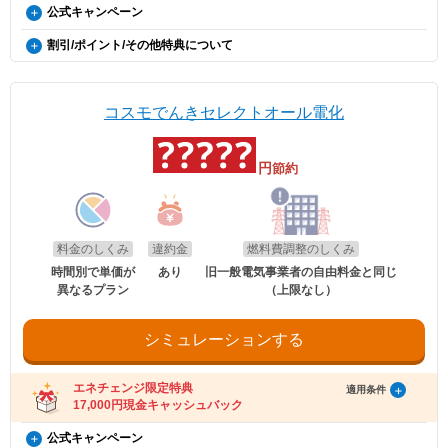
（ご登録のメールアドレスに誤りがあった場合、特典お受け取りの手続きがで
コスモでんき×エネチェンジ キャッシュバック特典（12カ
公式キャンペーン
お申し込み時の注意事項
きませんのでご注意ください。）
電気・ガス料金支援
月間の電気料金支払い額がキャッシュバック金額を超える
※証明書類は現在所有している事を示すご契約者様名義の期間内「車検
dポイント
・ご案内メールにお受け取りの手順が記載されています。手順に沿ってお受け取
政府の「電気・ガス料金支援」の一環として、2026年8月分（7月使用
割引/ポイント/その他特典について
証」または「契約書」のコピーとなります。
方限定）
り方法の登録をお願いいたします。
毎月のポイント対象電気料金に応じてdポイントを進呈致します。
分）および2026年10月分（9月使用分）は一律3.5円/kWh、2026年9月
※同一住所にて同居されているご家族様であれば、車検証名義とでんき
・特典お受け取りの有効期限は、エネチェンジからのご案内メール送信後90日以
EV特別割
ポイント付与率は、ポイント対象電気料金5,000円未満で1%、5,000円
分（8月使用分）については一律4.5円/kWhを毎月の電気料金から値引
概要
※本特典は、予告なく変更、終了となる場合があり
お申込み名義が合致していなくとも適用対象とさせていただきます。
内となります。お受け取りの手続き後、お振込までに時間がかかる場合がござい
～8,000円未満で3%、8,000円以上で5%となります。※表記は税抜とな
電気自動車（※）ご購入もしくは、ご検討の方が、家庭向けコスモでん
きします。
ます。
ます。
ります。
きを新規ご契約いただくと、月々の電気料金が、スタンダード・グリー
※「@enechange.co.jp および @enechange.jp」からのメールが受信できるよ
※エネチェンジの節約額には上記割引額は含まれておりません。
コスモでんきセレクトオール電化
エネチェンジのオンラインサービス経由で「コスモ
ンは500円割引、ポイントプラス・セレクトはdポイント500ポイント割
う、あらかじめ設定をお願いいたします。
※コスモでんきが実施している割引です。
適用条件
でんき」に申し込んだ方に、キャッシュバックを行
キャッシュバックは、金融庁管轄の資金移動業者であるウェルネット社（登録番
引になります。（※）EV車両の対象には、EV/PHV/FCV含みます。
受け取り方法
号：北海道財務局長第00002号）の「送金サービス」を利用しております。
ご利用中のすべての方が対象となり、別途お申し込みは不要です。
います。
電気のご請求額が確定した月の翌月末までにdアカウントにdポイン
円
節約
以下のお客さまは特典の対象外です。
適用条件
トが進呈されます。
・2026年8月分〜2026年10月分の料金に適用されます。
・エネチェンジのオンラインサービス経由以外から申し込みされた場合。
・コスモでんきを新規ご契約の方。
・既にコスモでんき（特典の対象プラン）をご契約中の場合。
・エネチェンジでは、割引額を一律で診断結果に反映しています。
適用条件
・2020年12月21日以降にEV・PHEV・FCVを新車新規登録または
※お客さまに進呈されるdポイントは、毎月の電気料金のうち燃料費調
・電気を使用開始した日から12カ月以内に契約を解約された場合。
・詳細は、国のHP・請求書や検針票・ご契約中の電力会社・ガス会社
以下の条件をすべて満たしたお客さまが、コスモ石油マーケティング株式会社が
新車新規検査届出されていること。中古車も適用対象となります。
・電気を使用開始した日から12カ月以内にお引越しされた場合。
整額、離島ユニバーサルサービス調整額、再生可能エネルギー発電促進
のHPをご確認ください。
提供する「コスモでんき×エネチェンジ キャッシュバック特典」(以下、「本特
・電気を使用開始した日から12カ月以内に特典対象外のプランに契約を変更され
・対象車両1台につき、コスモでんき1契約までの適用。
賦課金、消費税及び地方消費税相当額を除いた額に上記の還元率を乗じ
料金のしくみ
違約金
燃料費調整のしくみ
典」とします)の対象となります。
た場合。
・EV特別割は、月間使用量が500kWhを超えた月に適用。
て計算いたします。1円未満の端数が生じた場合は、その端数を切り上
・特典実施期間中に対象プランをエネチェンジのオンラインサービス経由でお申
・特典のご案内メールに記載されている有効期限内にお受取いただけなかった場
時間別で単価が
あり
旧一般電気事業者の自由料金と同じ
げます。
し込みいただくこと。
合。
異なるプラン
（上限なし）
※手続き方法
・お申し込みから3カ月以内にコスモでんきの供給を開始していること。
※エネチェンジでは九州電力エリアにおける離島ユニバーサルサービス
・電気料金の未払いがある場合。
・電気の使用開始日から12カ月後時点で契約を継続いただいていること。
・割引適用を希望される場合は、お申込み後に、コスモでんきお客
調整額を除かない額でポイントのシミュレーションをしているため、付
・ご利用開始から12カ月間の電気料金支払い額がキャッシュバック金額以下の場
・お申し込み時にメールアドレスが入力されていること。
さまセンター（0120-530-155）へご連絡いただくようお願い申し
与されるポイントが異なる場合があります。
合。
・電気の使用開始日から12カ月間の電気料金支払い額がキャッシュバック金額を
シミュレーションする
上げます。
・過去にコスモでんきとご契約されたことがある場合。
お客さまに進呈されたdポイントは、株式会社NTTドコモが提供するdポ
超えていること。
・お電話の際は、エネチェンジ（オンライン）経由でお申込みいた
イントクラブ会員のWEBサイトにてご確認いただけます。
・電気料金の未払いがないこと。
※お申込み内容に不足・不備等があり、特典実施期間内に不備等が解消されない
だいたことと、お申込み日付を電話口でお伝えください。
※dアカウントの登録が適切に行われなかった場合、電気料金をお支払
場合は、本特典は適用されません。
受け取り方法
・コスモでんきお客さまセンターの受付時間は月〜土 9:00～
エネチェンジ限定特典
いいただけなかった場合は、dポイントは進呈されません。
適用条件
※本提供条件書記載事項以外の部分については、コスモ石油マーケティング株式
18:00（日曜祝日・夏期休暇・年末年始除く）です。
17,000円現金キャッシュバック
※コスモでんきのお支払いにdポイントをご利用頂くことはできませ
・適用条件の契約継続期間を達成後2カ月後の月末までに、エネチェンジより特典
会社の「電気需給約款」の規定を適用いたします。
受け取りに関するご案内メールをお送りします。
ん。
※コスモ石油マーケティング株式会社が不正なお申し込みと判断した場合、本特
（ご登録のメールアドレスに誤りがあった場合、特典お受け取りの手続きがで
コスモでんき×エネチェンジ キャッシュバック特典（12カ
公式キャンペーン
典は適用となりません。
お申し込み時の注意事項
きませんのでご注意ください。）