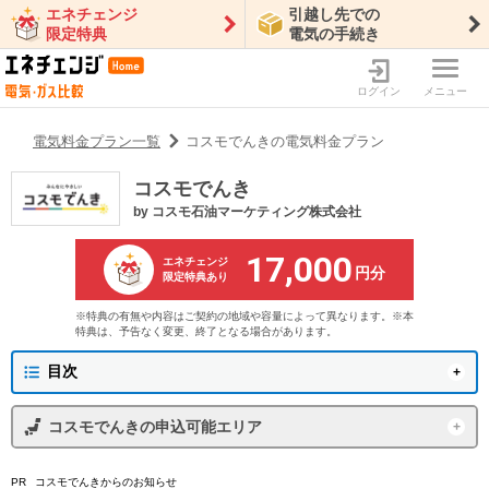
エネチェンジ
引越し先での
限定特典
電気の手続き
ログイン
メニュー
電気料金プラン一覧
コスモでんきの電気料金プラン
コスモでんき
by
コスモ石油マーケティング株式会社
17,000
エネチェンジ
円分
限定特典あり
※特典の有無や内容はご契約の地域や容量によって異なります。※本
特典は、予告なく変更、終了となる場合があります。
目次
コスモ石油マーケティング株式会社からのお知らせ
コスモでんき
の申込可能エリア
コスモでんきの概要
東京電力エリア
沖縄電力エリア
コスモでんき
からのお知らせ