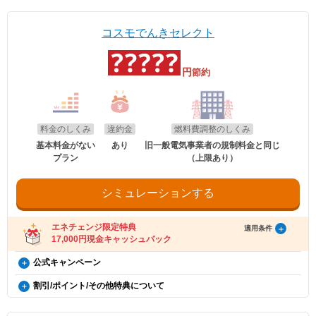
EV特別割
割引対象は、基本料金と電力量料金（燃料費調整前）の合計額となりま
概要
※本特典は、予告なく変更、終了となる場合があり
お申込み名義が合致していなくとも適用対象とさせていただきます。
内となります。お受け取りの手続き後、お振込までに時間がかかる場合がござい
す。
電気自動車（※）ご購入もしくは、ご検討の方が、家庭向けコスモでん
ます。
ます。
きを新規ご契約いただくと、月々の電気料金が、スタンダード・グリー
※「@enechange.co.jp および @enechange.jp」からのメールが受信できるよ
※エネチェンジの節約額には上記割引額は含まれておりません。
コスモでんきセレクト
電気・ガス料金支援
エネチェンジのオンラインサービス経由で「コスモ
ンは500円割引、ポイントプラス・セレクトはdポイント500ポイント割
う、あらかじめ設定をお願いいたします。
※コスモでんきが実施している割引です。
政府の「電気・ガス料金支援」の一環として、2026年8月分（7月使用
でんき」に申し込んだ方に、キャッシュバックを行
キャッシュバックは、金融庁管轄の資金移動業者であるウェルネット社（登録番
引になります。（※）EV車両の対象には、EV/PHV/FCV含みます。
号：北海道財務局長第00002号）の「送金サービス」を利用しております。
分）および2026年10月分（9月使用分）は一律3.5円/kWh、2026年9月
います。
分（8月使用分）については一律4.5円/kWhを毎月の電気料金から値引
円
節約
以下のお客さまは特典の対象外です。
適用条件
きします。
・エネチェンジのオンラインサービス経由以外から申し込みされた場合。
・コスモでんきを新規ご契約の方。
・既にコスモでんき（特典の対象プラン）をご契約中の場合。
適用条件
・2020年12月21日以降にEV・PHEV・FCVを新車新規登録または
・電気を使用開始した日から12カ月以内に契約を解約された場合。
適用条件
以下の条件をすべて満たしたお客さまが、コスモ石油マーケティング株式会社が
新車新規検査届出されていること。中古車も適用対象となります。
・電気を使用開始した日から12カ月以内にお引越しされた場合。
提供する「コスモでんき×エネチェンジ キャッシュバック特典」(以下、「本特
ご利用中のすべての方が対象となり、別途お申し込みは不要です。
・電気を使用開始した日から12カ月以内に特典対象外のプランに契約を変更され
・対象車両1台につき、コスモでんき1契約までの適用。
料金のしくみ
違約金
燃料費調整のしくみ
典」とします)の対象となります。
た場合。
・EV特別割は、月間使用量が500kWhを超えた月に適用。
・特典実施期間中に対象プランをエネチェンジのオンラインサービス経由でお申
・特典のご案内メールに記載されている有効期限内にお受取いただけなかった場
基本料金がない
あり
旧一般電気事業者の規制料金と同じ
・2026年8月分〜2026年10月分の料金に適用されます。
し込みいただくこと。
合。
プラン
（上限あり）
※手続き方法
・エネチェンジでは、割引額を一律で診断結果に反映しています。
・お申し込みから3カ月以内にコスモでんきの供給を開始していること。
・電気料金の未払いがある場合。
・電気の使用開始日から12カ月後時点で契約を継続いただいていること。
・割引適用を希望される場合は、お申込み後に、コスモでんきお客
・詳細は、国のHP・請求書や検針票・ご契約中の電力会社・ガス会社
・ご利用開始から12カ月間の電気料金支払い額がキャッシュバック金額以下の場
・お申し込み時にメールアドレスが入力されていること。
さまセンター（0120-530-155）へご連絡いただくようお願い申し
のHPをご確認ください。
合。
・電気の使用開始日から12カ月間の電気料金支払い額がキャッシュバック金額を
シミュレーションする
上げます。
・過去にコスモでんきとご契約されたことがある場合。
超えていること。
・お電話の際は、エネチェンジ（オンライン）経由でお申込みいた
・電気料金の未払いがないこと。
※お申込み内容に不足・不備等があり、特典実施期間内に不備等が解消されない
だいたことと、お申込み日付を電話口でお伝えください。
場合は、本特典は適用されません。
受け取り方法
・コスモでんきお客さまセンターの受付時間は月〜土 9:00～
エネチェンジ限定特典
適用条件
※本提供条件書記載事項以外の部分については、コスモ石油マーケティング株式
18:00（日曜祝日・夏期休暇・年末年始除く）です。
17,000円現金キャッシュバック
・適用条件の契約継続期間を達成後2カ月後の月末までに、エネチェンジより特典
会社の「電気需給約款」の規定を適用いたします。
受け取りに関するご案内メールをお送りします。
※コスモ石油マーケティング株式会社が不正なお申し込みと判断した場合、本特
（ご登録のメールアドレスに誤りがあった場合、特典お受け取りの手続きがで
コスモでんき×エネチェンジ キャッシュバック特典（12カ
公式キャンペーン
典は適用となりません。
お申し込み時の注意事項
きませんのでご注意ください。）
月間の電気料金支払い額がキャッシュバック金額を超える
※証明書類は現在所有している事を示すご契約者様名義の期間内「車検
電気・ガス料金支援
・ご案内メールにお受け取りの手順が記載されています。手順に沿ってお受け取
割引/ポイント/その他特典について
証」または「契約書」のコピーとなります。
更新日
2026年8月1日
方限定）
り方法の登録をお願いいたします。
政府の「電気・ガス料金支援」の一環として、2026年8月分（7月使用
※同一住所にて同居されているご家族様であれば、車検証名義とでんき
・特典お受け取りの有効期限は、エネチェンジからのご案内メール送信後90日以
EV特別割
分）および2026年10月分（9月使用分）は一律3.5円/kWh、2026年9月
概要
※本特典は、予告なく変更、終了となる場合があり
お申込み名義が合致していなくとも適用対象とさせていただきます。
内となります。お受け取りの手続き後、お振込までに時間がかかる場合がござい