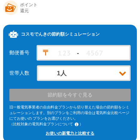
ポイント
還元
コスモでんき
の節約額シミュレーション
〒
-
郵便番号
世帯人数
節約額を今すぐ見る
旧一般電気事業者の自由料金プランから切り替えた場合の節約額をシミ
ュレーションします。別のプランをご利用の場合は電気料金比較ページ
にてお使いの プランをお選びください。
（比較対象の電気料金プランについて
）
※北海道電力エリア「エネとくポイントプラン」「従量電灯C」、東北
お使いの新電力と比較する
電力エリア「よりそう+ｅねっとバリュー」「よりそう＋ファミリーバ