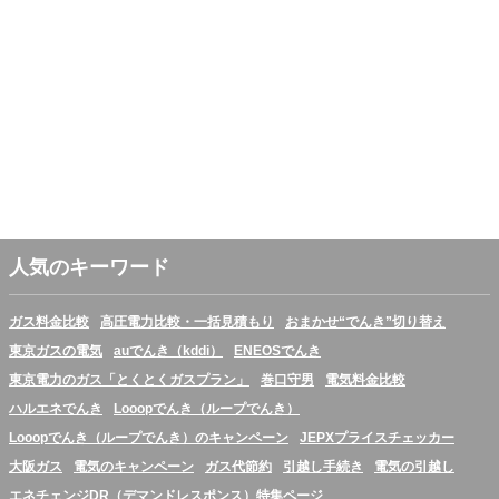
人気のキーワード
ガス料金比較
高圧電力比較・一括見積もり
おまかせ“でんき”切り替え
東京ガスの電気
auでんき（kddi）
ENEOSでんき
東京電力のガス「とくとくガスプラン」
巻口守男
電気料金比較
ハルエネでんき
Looopでんき（ループでんき）
Looopでんき（ループでんき）のキャンペーン
JEPXプライスチェッカー
大阪ガス
電気のキャンペーン
ガス代節約
引越し手続き
電気の引越し
エネチェンジDR（デマンドレスポンス）特集ページ