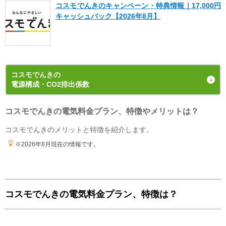
コスモでんきのキャンペーン・特典情報｜17,000円
以下のお客さまは特典の対象外です。
キャッシュバック【2026年8月】
・エネチェンジのオンラインサービス経由以外から申し込みされた場合。
・既にコスモでんき（特典の対象プラン）をご契約中の場合。
・電気を使用開始した日から12カ月以内に契約を解約された場合。
・電気を使用開始した日から12カ月以内にお引越しされた場合。
・電気を使用開始した日から12カ月以内に特典対象外のプランに契約を変更され
た場合。
・特典のご案内メールに記載されている有効期限内にお受取いただけなかった場
合。
・電気料金の未払いがある場合。
コスモでんき
の
・ご利用開始から12カ月間の電気料金支払い額がキャッシュバック金額以下の場
電源構成・CO2排出係数
合。
・過去にコスモでんきとご契約されたことがある場合。
※お申込み内容に不足・不備等があり、特典実施期間内に不備等が解消されない
コスモでんきの電気料金プラン、特徴やメリットは？
発電手段の内訳（電源構成）
場合は、本特典は適用されません。
※本提供条件書記載事項以外の部分については、コスモ石油マーケティング株式
2024年4月1日 ~ 2025年3月31日
の
計画値
コスモでんきのメリットと特徴を紹介します。
会社の「電気需給約款」の規定を適用いたします。
※コスモ石油マーケティング株式会社が不正なお申し込みと判断した場合、本特
典は適用となりません。
※2026年8月現在の情報です。
更新日
2026年8月1日
コスモでんきの電気料金プラン、特徴は？