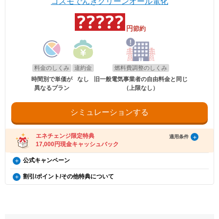
※エネチェンジの節約額には上記割引額は含まれておりません。
コスモでんきグリーンオール電化
エネチェンジのオンラインサービス経由で「コスモ
す。
ンは500円割引、ポイントプラス・セレクトはdポイント500ポイント割
う、あらかじめ設定をお願いいたします。
※コスモでんきが実施している割引です。
でんき」に申し込んだ方に、キャッシュバックを行
キャッシュバックは、金融庁管轄の資金移動業者であるウェルネット社（登録番
※月の途中で契約開始、廃止した場合にも、日割りはせず、割引を適用
引になります。（※）EV車両の対象には、EV/PHV/FCV含みます。
号：北海道財務局長第00002号）の「送金サービス」を利用しております。
します。
います。
円
※電気使用量が条件に満たない月は割引はございません。
節約
以下のお客さまは特典の対象外です。
適用条件
※詳細はコスモでんきホームページをご確認ください。
・エネチェンジのオンラインサービス経由以外から申し込みされた場合。
・コスモでんきを新規ご契約の方。
・既にコスモでんき（特典の対象プラン）をご契約中の場合。
適用条件
電気・ガス料金支援
・2020年12月21日以降にEV・PHEV・FCVを新車新規登録または
・電気を使用開始した日から12カ月以内に契約を解約された場合。
以下の条件をすべて満たしたお客さまが、コスモ石油マーケティング株式会社が
新車新規検査届出されていること。中古車も適用対象となります。
・電気を使用開始した日から12カ月以内にお引越しされた場合。
政府の「電気・ガス料金支援」の一環として、2026年8月分（7月使用
提供する「コスモでんき×エネチェンジ キャッシュバック特典」(以下、「本特
・電気を使用開始した日から12カ月以内に特典対象外のプランに契約を変更され
・対象車両1台につき、コスモでんき1契約までの適用。
分）および2026年10月分（9月使用分）は一律3.5円/kWh、2026年9月
料金のしくみ
違約金
燃料費調整のしくみ
典」とします)の対象となります。
た場合。
・EV特別割は、月間使用量が500kWhを超えた月に適用。
分（8月使用分）については一律4.5円/kWhを毎月の電気料金から値引
・特典実施期間中に対象プランをエネチェンジのオンラインサービス経由でお申
・特典のご案内メールに記載されている有効期限内にお受取いただけなかった場
時間別で単価が
なし
旧一般電気事業者の自由料金と同じ
きします。
し込みいただくこと。
合。
異なるプラン
（上限なし）
※手続き方法
・お申し込みから3カ月以内にコスモでんきの供給を開始していること。
・電気料金の未払いがある場合。
・電気の使用開始日から12カ月後時点で契約を継続いただいていること。
・割引適用を希望される場合は、お申込み後に、コスモでんきお客
・ご利用開始から12カ月間の電気料金支払い額がキャッシュバック金額以下の場
適用条件
・お申し込み時にメールアドレスが入力されていること。
さまセンター（0120-530-155）へご連絡いただくようお願い申し
合。
・電気の使用開始日から12カ月間の電気料金支払い額がキャッシュバック金額を
ご利用中のすべての方が対象となり、別途お申し込みは不要です。
シミュレーションする
上げます。
・過去にコスモでんきとご契約されたことがある場合。
超えていること。
・お電話の際は、エネチェンジ（オンライン）経由でお申込みいた
・電気料金の未払いがないこと。
※お申込み内容に不足・不備等があり、特典実施期間内に不備等が解消されない
だいたことと、お申込み日付を電話口でお伝えください。
・2026年8月分〜2026年10月分の料金に適用されます。
場合は、本特典は適用されません。
受け取り方法
・コスモでんきお客さまセンターの受付時間は月〜土 9:00～
エネチェンジ限定特典
・エネチェンジでは、割引額を一律で診断結果に反映しています。
適用条件
※本提供条件書記載事項以外の部分については、コスモ石油マーケティング株式
18:00（日曜祝日・夏期休暇・年末年始除く）です。
・詳細は、国のHP・請求書や検針票・ご契約中の電力会社・ガス会社
17,000円現金キャッシュバック
・適用条件の契約継続期間を達成後2カ月後の月末までに、エネチェンジより特典
会社の「電気需給約款」の規定を適用いたします。
のHPをご確認ください。
受け取りに関するご案内メールをお送りします。
※コスモ石油マーケティング株式会社が不正なお申し込みと判断した場合、本特
（ご登録のメールアドレスに誤りがあった場合、特典お受け取りの手続きがで
コスモでんき×エネチェンジ キャッシュバック特典（12カ
公式キャンペーン
典は適用となりません。
お申し込み時の注意事項
きませんのでご注意ください。）
月間の電気料金支払い額がキャッシュバック金額を超える
※証明書類は現在所有している事を示すご契約者様名義の期間内「車検
グリーン割引
・ご案内メールにお受け取りの手順が記載されています。手順に沿ってお受け取
割引/ポイント/その他特典について
証」または「契約書」のコピーとなります。
更新日
2026年8月1日
方限定）
り方法の登録をお願いいたします。
毎月の電気料金の1%割引！
※同一住所にて同居されているご家族様であれば、車検証名義とでんき
・特典お受け取りの有効期限は、エネチェンジからのご案内メール送信後90日以
EV特別割
割引対象は、基本料金と電力量料金（燃料費調整前）の合計額となりま
概要
※本特典は、予告なく変更、終了となる場合があり
お申込み名義が合致していなくとも適用対象とさせていただきます。
内となります。お受け取りの手続き後、お振込までに時間がかかる場合がござい
す。
電気自動車（※）ご購入もしくは、ご検討の方が、家庭向けコスモでん
ます。
ます。
きを新規ご契約いただくと、月々の電気料金が、スタンダード・グリー
※「@enechange.co.jp および @enechange.jp」からのメールが受信できるよ
※エネチェンジの節約額には上記割引額は含まれておりません。
電気・ガス料金支援
エネチェンジのオンラインサービス経由で「コスモ
ンは500円割引、ポイントプラス・セレクトはdポイント500ポイント割
う、あらかじめ設定をお願いいたします。
※コスモでんきが実施している割引です。