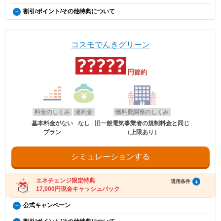
電気・ガス料金支援
月間の電気料金支払い額がキャッシュバック金額を超える
※証明書類は現在所有している事を示すご契約者様名義の期間内「車検
電気・ガス料金支援
・ご案内メールにお受け取りの手順が記載されています。手順に沿ってお受け取
政府の「電気・ガス料金支援」の一環として、2026年8月分（7月使用
割引/ポイント/その他特典について
証」または「契約書」のコピーとなります。
更新日
2026年8月1日
方限定）
り方法の登録をお願いいたします。
政府の「電気・ガス料金支援」の一環として、2026年8月分（7月使用
分）および2026年10月分（9月使用分）は一律3.5円/kWh、2026年9月
※同一住所にて同居されているご家族様であれば、車検証名義とでんき
・特典お受け取りの有効期限は、エネチェンジからのご案内メール送信後90日以
EV特別割
分）および2026年10月分（9月使用分）は一律3.5円/kWh、2026年9月
分（8月使用分）については一律4.5円/kWhを毎月の電気料金から値引
概要
※本特典は、予告なく変更、終了となる場合があり
お申込み名義が合致していなくとも適用対象とさせていただきます。
内となります。お受け取りの手続き後、お振込までに時間がかかる場合がござい
分（8月使用分）については一律4.5円/kWhを毎月の電気料金から値引
電気自動車（※）ご購入もしくは、ご検討の方が、家庭向けコスモでん
きします。
ます。
ます。
きします。
きを新規ご契約いただくと、月々の電気料金が、スタンダード・グリー
※「@enechange.co.jp および @enechange.jp」からのメールが受信できるよ
※エネチェンジの節約額には上記割引額は含まれておりません。
コスモでんきグリーン
エネチェンジのオンラインサービス経由で「コスモ
ンは500円割引、ポイントプラス・セレクトはdポイント500ポイント割
う、あらかじめ設定をお願いいたします。
※コスモでんきが実施している割引です。
適用条件
でんき」に申し込んだ方に、キャッシュバックを行
キャッシュバックは、金融庁管轄の資金移動業者であるウェルネット社（登録番
引になります。（※）EV車両の対象には、EV/PHV/FCV含みます。
適用条件
号：北海道財務局長第00002号）の「送金サービス」を利用しております。
ご利用中のすべての方が対象となり、別途お申し込みは不要です。
います。
ご利用中のすべての方が対象となり、別途お申し込みは不要です。
円
節約
以下のお客さまは特典の対象外です。
適用条件
・2026年8月分〜2026年10月分の料金に適用されます。
・エネチェンジのオンラインサービス経由以外から申し込みされた場合。
・コスモでんきを新規ご契約の方。
・2026年8月分〜2026年10月分の料金に適用されます。
・既にコスモでんき（特典の対象プラン）をご契約中の場合。
・エネチェンジでは、割引額を一律で診断結果に反映しています。
適用条件
・2020年12月21日以降にEV・PHEV・FCVを新車新規登録または
・エネチェンジでは、割引額を一律で診断結果に反映しています。
・電気を使用開始した日から12カ月以内に契約を解約された場合。
・詳細は、国のHP・請求書や検針票・ご契約中の電力会社・ガス会社
以下の条件をすべて満たしたお客さまが、コスモ石油マーケティング株式会社が
新車新規検査届出されていること。中古車も適用対象となります。
・電気を使用開始した日から12カ月以内にお引越しされた場合。
・詳細は、国のHP・請求書や検針票・ご契約中の電力会社・ガス会社
のHPをご確認ください。
提供する「コスモでんき×エネチェンジ キャッシュバック特典」(以下、「本特
・電気を使用開始した日から12カ月以内に特典対象外のプランに契約を変更され
・対象車両1台につき、コスモでんき1契約までの適用。
のHPをご確認ください。
料金のしくみ
違約金
燃料費調整のしくみ
典」とします)の対象となります。
た場合。
・EV特別割は、月間使用量が500kWhを超えた月に適用。
・特典実施期間中に対象プランをエネチェンジのオンラインサービス経由でお申
・特典のご案内メールに記載されている有効期限内にお受取いただけなかった場
基本料金がない
なし
旧一般電気事業者の規制料金と同じ
し込みいただくこと。
合。
プラン
（上限あり）
※手続き方法
・お申し込みから3カ月以内にコスモでんきの供給を開始していること。
・電気料金の未払いがある場合。
・電気の使用開始日から12カ月後時点で契約を継続いただいていること。
・割引適用を希望される場合は、お申込み後に、コスモでんきお客
・ご利用開始から12カ月間の電気料金支払い額がキャッシュバック金額以下の場
・お申し込み時にメールアドレスが入力されていること。
さまセンター（0120-530-155）へご連絡いただくようお願い申し
合。
・電気の使用開始日から12カ月間の電気料金支払い額がキャッシュバック金額を
シミュレーションする
上げます。
・過去にコスモでんきとご契約されたことがある場合。
超えていること。
・お電話の際は、エネチェンジ（オンライン）経由でお申込みいた
・電気料金の未払いがないこと。
※お申込み内容に不足・不備等があり、特典実施期間内に不備等が解消されない
だいたことと、お申込み日付を電話口でお伝えください。
場合は、本特典は適用されません。
受け取り方法
・コスモでんきお客さまセンターの受付時間は月〜土 9:00～
エネチェンジ限定特典
適用条件
※本提供条件書記載事項以外の部分については、コスモ石油マーケティング株式
18:00（日曜祝日・夏期休暇・年末年始除く）です。
17,000円現金キャッシュバック
・適用条件の契約継続期間を達成後2カ月後の月末までに、エネチェンジより特典
会社の「電気需給約款」の規定を適用いたします。
受け取りに関するご案内メールをお送りします。
※コスモ石油マーケティング株式会社が不正なお申し込みと判断した場合、本特
（ご登録のメールアドレスに誤りがあった場合、特典お受け取りの手続きがで
コスモでんき×エネチェンジ キャッシュバック特典（12カ
公式キャンペーン
典は適用となりません。
お申し込み時の注意事項
きませんのでご注意ください。）
月間の電気料金支払い額がキャッシュバック金額を超える
※証明書類は現在所有している事を示すご契約者様名義の期間内「車検
使用量割引
・ご案内メールにお受け取りの手順が記載されています。手順に沿ってお受け取