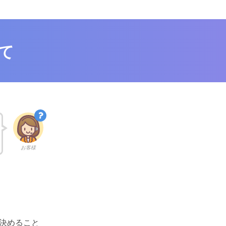
て
お客様
決めること