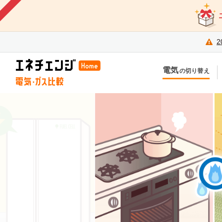
2
電気
の切り替え
今のお住まいでの切り替え
今
引越しで新しく申し込み
引