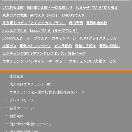
ガス料金比較
高圧電力比較・一括見積もり
おまかせ“でんき”切り替え
東京ガスの電気
auでんき（kddi）
ENEOSでんき
東京電力のガス「とくとくガスプラン」
巻口守男
電気料金比較
ハルエネでんき
Looopでんき（ループでんき）
Looopでんき（ループでんき）のキャンペーン
JEPXプライスチェッカー
大阪ガス
電気のキャンペーン
ガス代節約
引越し手続き
電気の引越し
エネチェンジDR（デマンドレスポンス）特集ページ
エネチェンジ・インサイト・マーケット
エネチェンジEV充電サービス
運営企業
法人向けエネチェンジ Biz
エネチェンジ法人電力切替 代理店様募集ページ
プレスリリース
会員マイページ
利用規約
個人情報の取扱いについて
個人情報保護方針