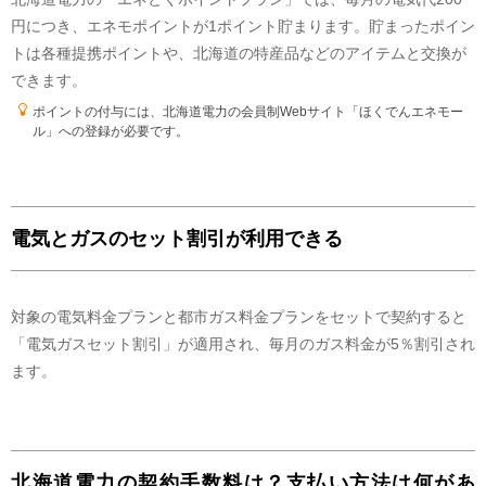
方も含め、電気をご利用のすべての皆様から集めた賦課金により賄われてお
り、この電気のCO2排出量については、火力発電なども含めた全国平均の
円につき、エネモポイントが1ポイント貯まります。貯まったポイン
電気のCO2排出量を持った電気として扱われます。
トは各種提携ポイントや、北海道の特産品などのアイテムと交換が
卸電力取引所について
できます。
この電気には、水力、火力、原子力、FIT電気、再生可能エネルギーなどが
含まれます。
ポイントの付与には、北海道電力の会員制Webサイト「ほくでんエネモー
ル」への登録が必要です。
「FIT電気」とは、FIT制度＊によって当社が買い取りした電気のことを
いいます。＊再生可能エネルギーで発電した電気を電力会社が一定価格で買
い取る国の制度
「再エネ（FIT電気以外）」にはFIT電気を除いた水力（3万kW未満）・
太陽光・風力・バイオマス・地熱を含みます。
電気とガスのセット割引が利用できる
「水力（3万kW以上）」には揚水分を含めていません。
「その他」には、揚水分・廃棄物および他社から調達している電気の一
部で電源区分が特定できないものを含みます。
対象の電気料金プランと都市ガス料金プランをセットで契約すると
「電気ガスセット割引」が適用され、毎月のガス料金が5％割引され
温室効果ガス排出量
ます。
2024年度
のCO2排出係数(
調整値
)
0.518
kg
(
調整値
)
北海道電力の契約手数料は？支払い方法は何があ