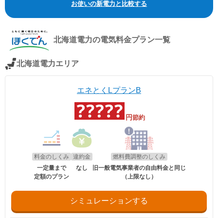
※北海道電力エリア「エネとくポイントプラン」「従量電灯C」、東北
お使いの新電力と比較する
電力エリア「よりそう+ｅねっとバリュー」「よりそう＋ファミリーバ
リュー」(kVA契約)、東京電力エリア「スタンダードS」「スタンダード
L」(kVA契約)、中部電力エリア「おとくプラン」、北陸電力エリア「従
量電灯ネクスト」、関西電力エリア「なっトクでんき」「なっトクでん
北海道電力
の電気料金プラン一覧
きBiz」(kVA契約)、中国電力エリア「ぐっとずっと。プラン スマートコ
ース」「〔ビジネス〕スマートＢコース」(kVA契約)、四国電力エリア
「おトクeプラン」「ビジネススタンダードプラン」(kVA契約)、九州電
北海道電力エリア
力エリア「スマートファミリープラン」「スマートビジネスプラン」
(kVA契約)、沖縄電力エリア「グッドバリュープラン」。
※関西電力エリアの「なっトクでんき」「なっトクでんきBiz」ではガス
エネとくLプランB
料金は考慮していません。
円
節約
料金のしくみ
違約金
燃料費調整のしくみ
一定量まで
なし
旧一般電気事業者の自由料金と同じ
定額のプラン
（上限なし）
シミュレーションする