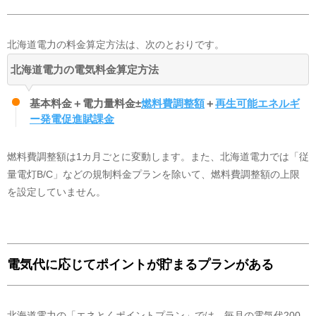
北海道電力の料金算定方法は、次のとおりです。
北海道電力の電気料金算定方法
石炭火力
38
%
LNG火力
11
%
基本料金＋電力量料金±
燃料費調整額
＋
再生可能エネルギ
卸電力取引所
11
%
ー発電促進賦課金
FIT電気
8
%
石油火力
5
%
燃料費調整額は1カ月ごとに変動します。また、北海道電力では「従
再生可能エネルギー
5
%
量電灯B/C」などの規制料金プランを除いて、燃料費調整額の上限
水力
4
%
を設定していません。
その他
18
%
実績値を元に公開されているすべての電源構成については、旧一般電気事業
者にあたる小売電気事業者が保有する原子力発電所が稼働していないことか
ら、市場調達、常時バックアップ、インバランス補給等の内訳に原子力発電
所が含まれません。今後、原子力発電所が稼働した際には、すべての電力会
電気代に応じてポイントが貯まるプランがある
社の市場調達、常時バックアップ、インバランス補給等の内訳に原子力発電
による電気が含まれてくることが想定されます。
FIT電気について
北海道電力
がこの電気を調達する費用の一部は、
北海道電力
のお客様以外の
北海道電力の「エネとくポイントプラン」では、毎月の電気代200