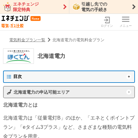
エネチェンジ
引越し先での
限定特典
電気の手続き
ログイン
メニュー
電気料金プラン一覧
北海道電力の電気料金プラン
北海道電力
目次
北海道電力の概要
北海道電力
の申込可能エリア
プラン一覧
東京電力エリア
沖縄電力エリア
北海道電力
とは
北海道電力の新着情報
東北電力エリア
中部電力エリア
北海道電力は「従量電灯B」のほか、「エネとくポイントプ
北陸電力エリア
中国電力エリア
特徴・メリット
ラン」「eタイム3プラス」など、さまざまな種類の電気料
関西電力エリア
四国電力エリア
金プランを用意。
北海道電力の会社情報