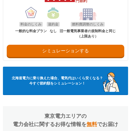
円
節約
料金のしくみ
違約金
燃料費調整のしくみ
一般的な料金プラン
なし
旧一般電気事業者の規制料金と同じ
（上限あり）
シミュレーションする
北海道電力
に乗り換えた場合、電気代はいくら安くなる？
今すぐ節約額をシミュレーション！
東京電力エリア
の
電力会社に関するお得な情報を
無料
でお届け