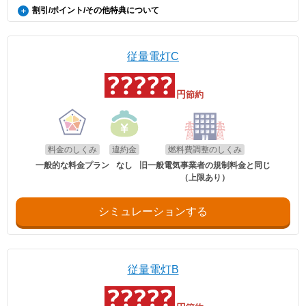
割引/ポイント/その他特典について
ほくでんエネモールで貯まるポイント
ほくでんエネモールのポイント会員に新規入会して、Web料金お知らせ
サービスに登録すると100ポイント(以降毎月20ポイント)、さらに毎月
従量電灯C
ログイン(10ポイント)、コラムの閲覧(10ポイント)やアンケートへの回
答(50ポイント)、参加型イベントに写真やコメントを投稿(50ポイント)
など、年間最大1,000ポイントが貯められます。貯まったポイントは道
円
節約
産品への交換、チャリティ、他社ポイントに移行出来ます。
※ポイントは 日本赤十字社、赤い羽根共同募金、北海道森と緑の会へ
の寄付、ツルハドラッグ/ニトリ/LUCKY/au/SAIJO/BESTOM/セイコーマ
ートへ移行ができます(順次拡大予定)。
※エネチェンジの節約額には上記ポイントは含まれておりません。
料金のしくみ
違約金
燃料費調整のしくみ
一般的な料金プラン
なし
旧一般電気事業者の規制料金と同じ
（上限あり）
シミュレーションする
従量電灯B