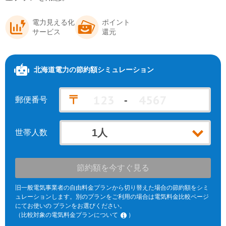
北海道電力エリア
九州電力エリア
電力見える化
ポイント
サービス
還元
北海道電力
の節約額シミュレーション
〒
-
郵便番号
世帯人数
節約額を今すぐ見る
旧一般電気事業者の自由料金プランから切り替えた場合の節約額をシミ
ュレーションします。別のプランをご利用の場合は電気料金比較ページ
にてお使いの プランをお選びください。
（比較対象の電気料金プランについて
）