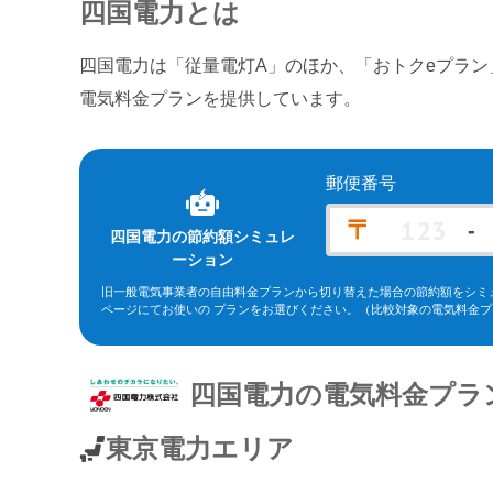
四国電力
とは
四国電力は「従量電灯A」のほか、「おトクeプラン
電気料金プランを提供しています。
郵便番号
〒
-
四国電力
の節約額シミュレ
ーション
旧一般電気事業者の自由料金プランから切り替えた場合の節約額をシミ
ページにてお使いの プランをお選びください。
（比較対象の電気料金プ
※北海道電力エリア「エネとくポイントプラン」「従量電灯C」、東北
ーバリュー」(kVA契約)、東京電力エリア「スタンダードS」「スタンダ
エリア「従量電灯ネクスト」、関西電力エリア「なっトクでんき」「なっト
ラン スマートコース」「〔ビジネス〕スマートＢコース」(kVA契約)
四国電力
の電気料金プラ
ン」(kVA契約)、九州電力エリア「スマートファミリープラン」「スマー
ープラン」。
※関西電力エリアの「なっトクでんき」「なっトクでんきBiz」ではガ
東京電力エリア