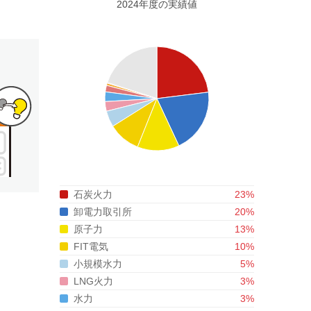
2024年度
の
実績値
石炭火力
23
%
卸電力取引所
20
%
原子力
13
%
FIT電気
10
%
小規模水力
5
%
LNG火力
3
%
水力
3
%