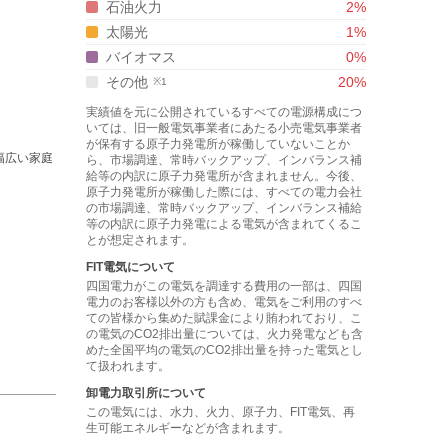
石油火力
2
%
太陽光
1
%
バイオマス
0
%
その他
20
%
実績値を元に公開されているすべての電源構成につ
いては、旧一般電気事業者にあたる小売電気事業者
が保有する原子力発電所が稼働していないことか
幅広い家庭
ら、市場調達、常時バックアップ、インバランス補
給等の内訳に原子力発電所が含まれません。今後、
原子力発電所が稼働した際には、すべての電力会社
の市場調達、常時バックアップ、インバランス補給
等の内訳に原子力発電による電気が含まれてくるこ
とが想定されます。
FIT電気について
四国電力
がこの電気を調達する費用の一部は、
四国
電力
のお客様以外の方も含め、電気をご利用のすべ
ての皆様から集めた賦課金により賄われており、こ
の電気のCO2排出量については、火力発電なども含
めた全国平均の電気のCO2排出量を持った電気とし
て扱われます。
卸電力取引所について
この電気には、水力、火力、原子力、FIT電気、再
生可能エネルギーなどが含まれます。