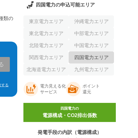
四国電力
の申込可能エリア
種類の
東京電力エリア
沖縄電力エリア
東北電力エリア
中部電力エリア
北陸電力エリア
中国電力エリア
関西電力エリア
四国電力エリア
る
北海道電力エリア
九州電力エリア
較する
電力見える化
ポイント
サービス
還元
四国電力
の
電源構成・CO2排出係数
発電手段の内訳（電源構成）