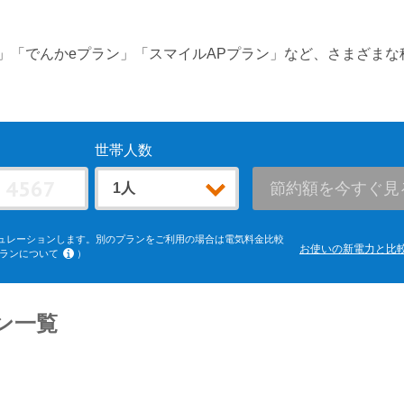
」「でんかeプラン」「スマイルAPプラン」など、さまざまな
世帯人数
節約額を今すぐ見
ュレーションします。別のプランをご利用の場合は電気料金比較
お使いの新電力と比
ランについて
）
電力エリア「よりそう+ｅねっとバリュー」「よりそう＋ファミリ
ードL」(kVA契約)、中部電力エリア「おとくプラン」、北陸電力
クでんきBiz」(kVA契約)、中国電力エリア「ぐっとずっと。プ
、四国電力エリア「おトクeプラン」「ビジネススタンダードプラ
ン一覧
トビジネスプラン」(kVA契約)、沖縄電力エリア「グッドバリュ
ス料金は考慮していません。