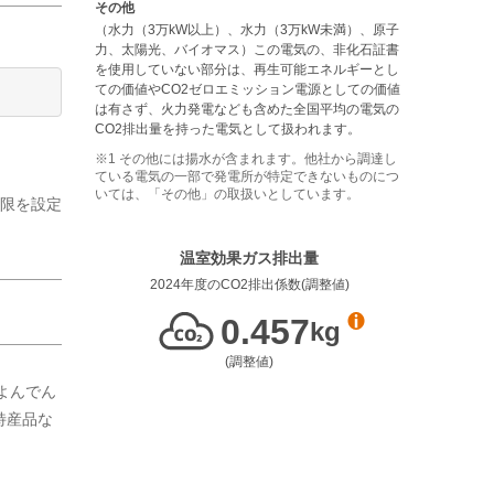
その他
（水力（3万kW以上）、水力（3万kW未満）、原子
力、太陽光、バイオマス）この電気の、非化石証書
を使用していない部分は、再生可能エネルギーとし
ての価値やCO2ゼロエミッション電源としての価値
は有さず、火力発電なども含めた全国平均の電気の
CO2排出量を持った電気として扱われます。
その他には揚水が含まれます。他社から調達し
ている電気の一部で発電所が特定できないものにつ
いては、「その他」の取扱いとしています。
上限を設定
温室効果ガス排出量
2024年度
のCO2排出係数(
調整値
)
0.457
kg
(
調整値
)
よんでん
特産品な