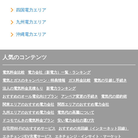
四国電力エリア
九州電力エリア
沖縄電力エリア
人気のコンテンツ
電気料金比較
電力会社（新電力）一覧・ランキング
電気とガスのキャンペーン・特典情報
ガス料金比較
電気の引越し手続き
法人の電気料金見積もり
新電力ランキング
おすすめのオール電化向けプラン
アンペア変更の手続き
電気代の節約術
関東エリアのおすすめ電力会社
関西エリアのおすすめ電力会社
九州エリアのおすすめ電力会社
電気代の高騰について
ドコモでんきの電気料金プラン
安い電力会社の選び方
自宅用Wi-Fiのおすすめサービス
おすすめの光回線（インターネット回線）
エネチェンジEV充電サービス
エネチェンジ・インサイト・マーケット