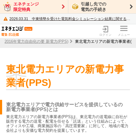
エネチェンジ
引越し先での
限定特典
電気の手続き
2026.03.31
中東情勢を受けた電気料金シミュレーション結果に関するご案内
電力・ガス比較サイト エネチェンジ
ログイン
メニュー
2016年電力自由化の要 新電力(PPS)
東北電力エリアの新電力事業者(PP
東北電力エリアの新電力事
業者(PPS)
東北電力エリアで電力供給サービスを提供しているの
新電力事業者(PPS)とは
東北電力エリアの新電力事業者(PPS)は、東北電力の送電線に自社が
販売する電力の送電・配電を任せる「託送」という仕組みによって、
オフィスや工場、商業施設等の「高圧需要家」に対して、地域の電力
会社よりも安価な電力契約を提案しています。