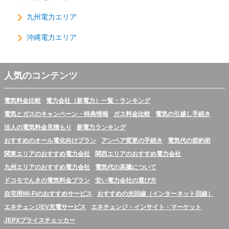
九州電力エリア
沖縄電力エリア
人気のコンテンツ
電気料金比較
電力会社（新電力）一覧・ランキング
電気とガスのキャンペーン・特典情報
ガス料金比較
電気の引越し手続き
法人の電気料金見積もり
新電力ランキング
おすすめのオール電化向けプラン
アンペア変更の手続き
電気代の節約術
関東エリアのおすすめ電力会社
関西エリアのおすすめ電力会社
九州エリアのおすすめ電力会社
電気代の高騰について
ドコモでんきの電気料金プラン
安い電力会社の選び方
自宅用Wi-Fiのおすすめサービス
おすすめの光回線（インターネット回線）
エネチェンジEV充電サービス
エネチェンジ・インサイト・マーケット
JEPXプライスチェッカー