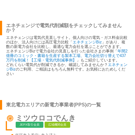
エネチェンジで電気代削減額をチェックしてみません
か？
エネチェンジは電気代見直しサイト。個人向けの電気・ガス料金比較
のほか、法人向けには高圧電力比較「
エネチェンジBiz
」があり、複
数の新電力会社を比較し、最適な電力会社を選ぶことができます。
エネチェンジBizで電力会社の見直しを行った会社さまの事例「
年間2
億冊のコミック・書籍を生産する製本工場、電力会社切り替えで437
万円を削減！【工場・電気代削減事例】
」もご紹介しています。
どれくらい電気代が削減できるか、確認してみませんか？
エネチェン
ジBiz
のご利用、ご相談はもちろん無料です。お気軽におためしくだ
さい
東北電力エリアの新電力事業者(PPS)の一覧
ミツウロコでんき
JEPX取引会員
広域機関会員