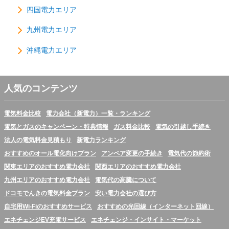
四国電力エリア
九州電力エリア
沖縄電力エリア
人気のコンテンツ
電気料金比較
電力会社（新電力）一覧・ランキング
電気とガスのキャンペーン・特典情報
ガス料金比較
電気の引越し手続き
法人の電気料金見積もり
新電力ランキング
おすすめのオール電化向けプラン
アンペア変更の手続き
電気代の節約術
関東エリアのおすすめ電力会社
関西エリアのおすすめ電力会社
九州エリアのおすすめ電力会社
電気代の高騰について
ドコモでんきの電気料金プラン
安い電力会社の選び方
自宅用Wi-Fiのおすすめサービス
おすすめの光回線（インターネット回線）
エネチェンジEV充電サービス
エネチェンジ・インサイト・マーケット