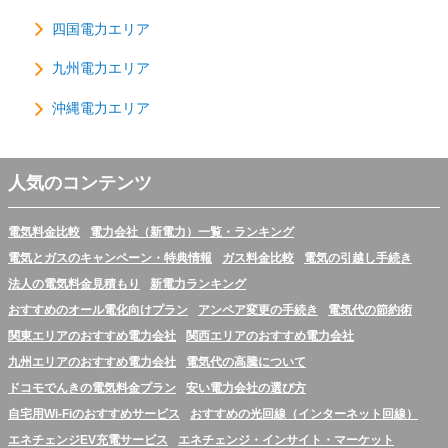
四国電力エリア
九州電力エリア
沖縄電力エリア
人気のコンテンツ
電気料金比較
電力会社（新電力）一覧・ランキング
電気とガスのキャンペーン・特典情報
ガス料金比較
電気の引越し手続き
法人の電気料金見積もり
新電力ランキング
おすすめのオール電化向けプラン
アンペア変更の手続き
電気代の節約術
関東エリアのおすすめ電力会社
関西エリアのおすすめ電力会社
九州エリアのおすすめ電力会社
電気代の高騰について
ドコモでんきの電気料金プラン
安い電力会社の選び方
自宅用Wi-Fiのおすすめサービス
おすすめの光回線（インターネット回線）
エネチェンジEV充電サービス
エネチェンジ・インサイト・マーケット