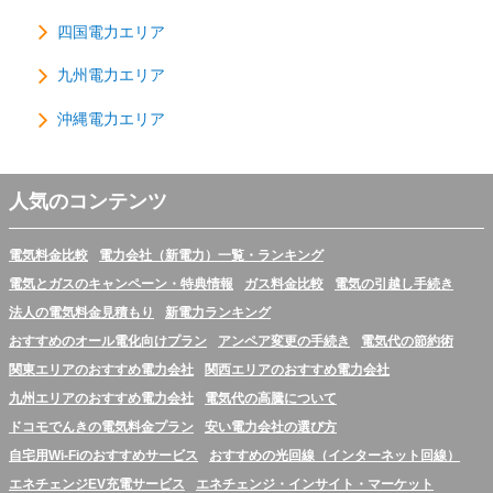
四国電力エリア
九州電力エリア
沖縄電力エリア
人気のコンテンツ
電気料金比較
電力会社（新電力）一覧・ランキング
電気とガスのキャンペーン・特典情報
ガス料金比較
電気の引越し手続き
法人の電気料金見積もり
新電力ランキング
おすすめのオール電化向けプラン
アンペア変更の手続き
電気代の節約術
関東エリアのおすすめ電力会社
関西エリアのおすすめ電力会社
九州エリアのおすすめ電力会社
電気代の高騰について
ドコモでんきの電気料金プラン
安い電力会社の選び方
自宅用Wi-Fiのおすすめサービス
おすすめの光回線（インターネット回線）
エネチェンジEV充電サービス
エネチェンジ・インサイト・マーケット