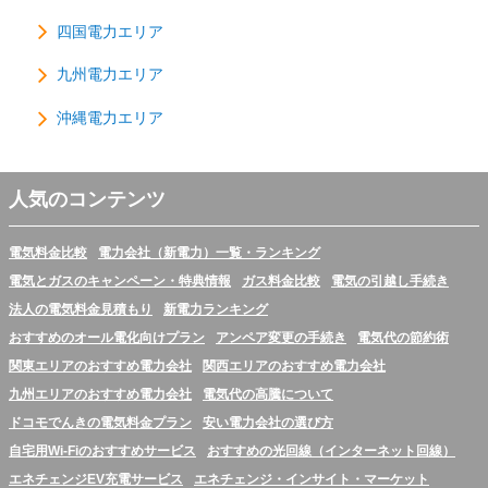
四国電力エリア
九州電力エリア
沖縄電力エリア
人気のコンテンツ
電気料金比較
電力会社（新電力）一覧・ランキング
電気とガスのキャンペーン・特典情報
ガス料金比較
電気の引越し手続き
法人の電気料金見積もり
新電力ランキング
おすすめのオール電化向けプラン
アンペア変更の手続き
電気代の節約術
関東エリアのおすすめ電力会社
関西エリアのおすすめ電力会社
九州エリアのおすすめ電力会社
電気代の高騰について
ドコモでんきの電気料金プラン
安い電力会社の選び方
自宅用Wi-Fiのおすすめサービス
おすすめの光回線（インターネット回線）
エネチェンジEV充電サービス
エネチェンジ・インサイト・マーケット