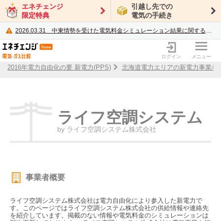
エネチェンジ
引越し先での
限定特典
電気の手続き
2026.03.31
中東情勢を受けた電気料金シミュレーション結果に関するご案内
電力・ガス比較サイト エネチェンジ
ログイン
メニュー
2016年電力自由化の要 新電力(PPS)
北海道電力エリアの新電力事業者
ライフ空調システム
by ライフ空調システム株式会社
事業者概要
ライフ空調システム株式会社は電力自由化により参入した新電力で
す。このページではライフ空調システム株式会社の供給情報や連絡先
を紹介しています。掲載のない情報や電気料金のシミュレーションは