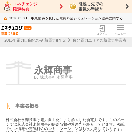
エネチェンジ
引越し先での
限定特典
電気の手続き
2026.03.31
中東情勢を受けた電気料金シミュレーション結果に関するご案内
電力・ガス比較サイト エネチェンジ
ログイン
メニュー
2016年電力自由化の要 新電力(PPS)
東北電力エリアの新電力事業者一
永輝商事
by 株式会社永輝商事
事業者概要
株式会社永輝商事は電力自由化により参入した新電力です。このペー
ジでは株式会社永輝商事の供給情報や連絡先を紹介しています。掲載
のない情報や電気料金のシミュレーションは順次更新しております。