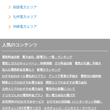
四国電力エリア
九州電力エリア
沖縄電力エリア
人気のコンテンツ
電気料金比較
電力会社（新電力）一覧・ランキング
電気とガスのキャンペーン・特典情報
ガス料金比較
電気の引越し手続き
法人の電気料金見積もり
新電力ランキング
おすすめのオール電化向けプラン
アンペア変更の手続き
電気代の節約術
関東エリアのおすすめ電力会社
関西エリアのおすすめ電力会社
九州エリアのおすすめ電力会社
電気代の高騰について
ドコモでんきの電気料金プラン
安い電力会社の選び方
自宅用Wi-Fiのおすすめサービス
おすすめの光回線（インターネット回線）
エネチェンジEV充電サービス
エネチェンジ・インサイト・マーケット