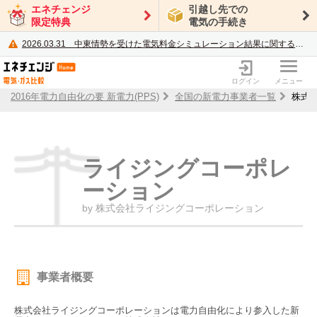
エネチェンジ
引越し先での
限定特典
電気の手続き
2026.03.31
中東情勢を受けた電気料金シミュレーション結果に関するご案内
電力・ガス比較サイト エネチェンジ
ログイン
メニュー
2016年電力自由化の要 新電力(PPS)
全国の新電力事業者一覧
株式
ライジングコーポレ
ーション
by 株式会社ライジングコーポレーション
事業者概要
株式会社ライジングコーポレーションは電力自由化により参入した新