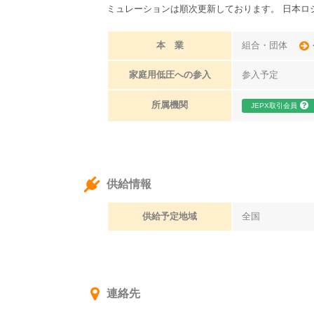
ミュレーションは順次更新しております。 日本ロ
本 業
組合・団体
家庭用低圧への参入
参入予定
所属機関
JEPX取引会員
供給情報
供給予定地域
全国
連絡先