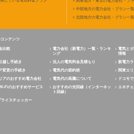
公開している電気料金プラン
関東地方・東京の電力会社・プ
中部地方の電力会社・プラン一
北陸地方の電力会社・プラン一
のコンテンツ
金比較
電力会社（新電力）一覧・ランキ
電気とガ
ング
情報
引越し手続き
法人の電気料金見積もり
新電力ラ
ア変更の手続き
電気代の節約術
関東エリ
リアのおすすめ電力会社
電気代の高騰について
ドコモで
Wi-Fiのおすすめサービス
おすすめの光回線（インターネッ
エネチェ
ト回線）
Xプライスチェッカー