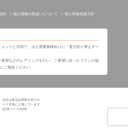
規約
個人情報の取扱いについて
個人情報保護方針
チェンジと共同で、法人需要家様向けに「電力切り替えサー
ご希望などのヒアリングを行い、ご要望に合ったプランの提
軽にご相談ください。
当社は東京証券取引所グロ
ース市場に上場しています
(証券コード4169)