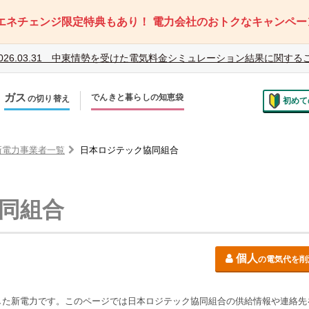
エネチェンジ限定特典もあり！
電力会社のおトクなキャンペー
026.03.31
中東情勢を受けた電気料金シミュレーション結果に関する
ガス
でんきと暮らしの知恵袋
の切り替え
初めて
のお住まいでの切り替え
越しで新しく申し込み
新電力事業者一覧
日本ロジテック協同組合
同組合
個人
の電気代を削
した新電力です。このページでは日本ロジテック協同組合の供給情報や連絡先