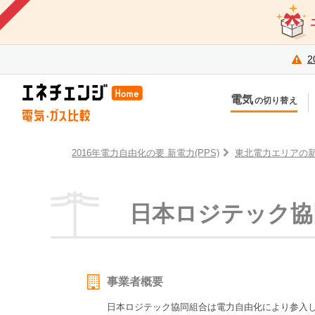
2
電気
の切り替え
今のお住まいでの切り替え
今
引越しで新しく申し込み
引
2016年電力自由化の要 新電力(PPS)
東北電力エリアの
日本ロジテック協
事業者概要
日本ロジテック協同組合は電力自由化により参入