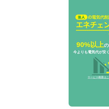
法人の電気代削減
チェンジ Biz
90%以上
の
今よりも電気代が安
サービス概要は