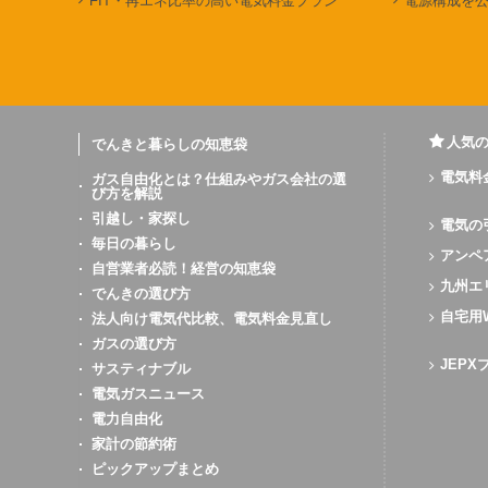
FIT・再エネ比率の高い電気料金プラン
電源構成を
人気
でんきと暮らしの知恵袋
電気料
ガス自由化とは？仕組みやガス会社の選
び方を解説
引越し・家探し
電気の
毎日の暮らし
アンペ
自営業者必読！経営の知恵袋
九州エ
でんきの選び方
自宅用
法人向け電気代比較、電気料金見直し
ガスの選び方
JEP
サスティナブル
電気ガスニュース
電力自由化
家計の節約術
ピックアップまとめ