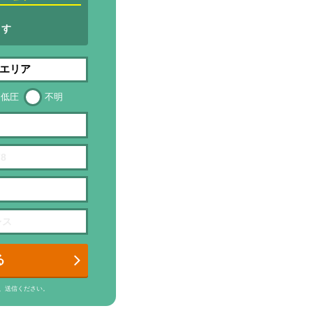
ます
低圧
不明
る
、送信ください。