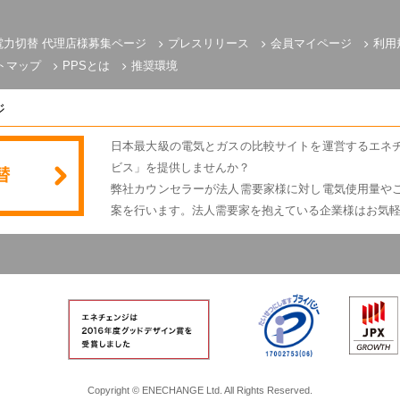
電力切替 代理店様募集ページ
プレスリリース
会員マイページ
利用
トマップ
PPSとは
推奨環境
ジ
日本最大級の電気とガスの比較サイトを運営するエネ
ビス」を提供しませんか？
弊社カウンセラーが法人需要家様に対し電気使用量や
案を行います。法人需要家を抱えている企業様はお気
電気とガスのかんたん比較 エネチェンジ
Copyright © ENECHANGE Ltd. All Rights Reserved.