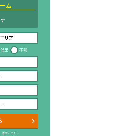
ーム
ます
低圧
不明
る
、送信ください。