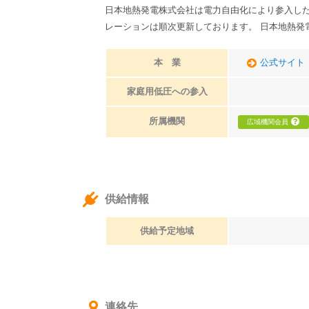
日本地熱発電株式会社は電力自由化により参入し
レーションは順次更新しております。 日本地熱発
本 業
公式サイト
家庭用低圧への参入
所属機関
広域機関会員
供給情報
供給予定地域
連絡先