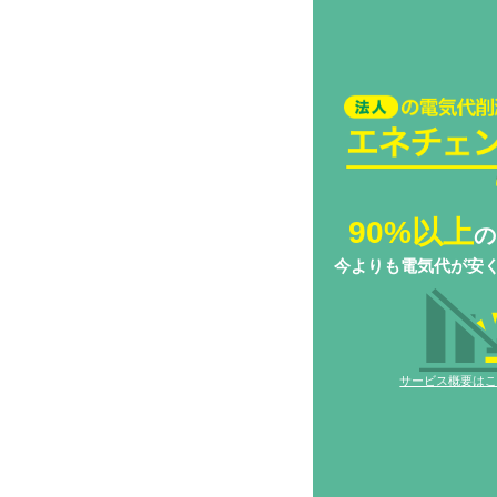
法人の電気代削減
チェンジ Biz
90%以上
の
今よりも電気代が安
サービス概要は