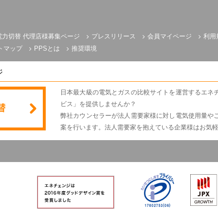
電力切替 代理店様募集ページ
プレスリリース
会員マイページ
利用
トマップ
PPSとは
推奨環境
ジ
日本最大級の電気とガスの比較サイトを運営するエネ
ビス」を提供しませんか？
弊社カウンセラーが法人需要家様に対し電気使用量や
案を行います。法人需要家を抱えている企業様はお気
電気とガスのかんたん比較 エネチェンジ