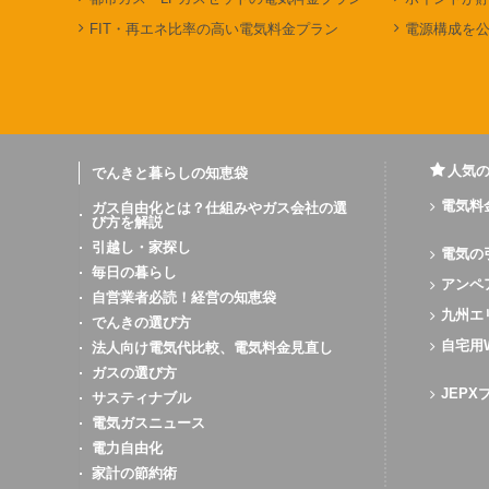
FIT・再エネ比率の高い電気料金プラン
電源構成を
人気
でんきと暮らしの知恵袋
電気料
ガス自由化とは？仕組みやガス会社の選
び方を解説
引越し・家探し
電気の
毎日の暮らし
アンペ
自営業者必読！経営の知恵袋
九州エ
でんきの選び方
自宅用
法人向け電気代比較、電気料金見直し
ガスの選び方
JEP
サスティナブル
電気ガスニュース
電力自由化
家計の節約術