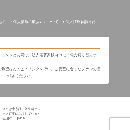
規約
個人情報の取扱いについて
個人情報保護方針
チェンジと共同で、法人需要家様向けに「電力切り替えサー
ご希望などのヒアリングを行い、ご要望に合ったプランの提
軽にご相談ください。
当社は東京証券取引所グロ
ース市場に上場しています
(証券コード4169)