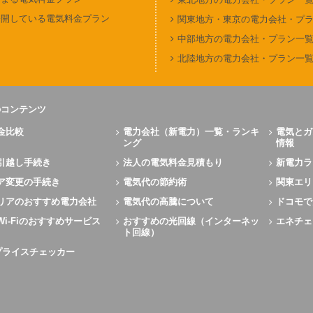
公開している電気料金プラン
関東地方・東京の電力会社・プ
中部地方の電力会社・プラン一
北陸地方の電力会社・プラン一
のコンテンツ
金比較
電力会社（新電力）一覧・ランキ
電気とガ
ング
情報
引越し手続き
法人の電気料金見積もり
新電力ラ
ア変更の手続き
電気代の節約術
関東エリ
リアのおすすめ電力会社
電気代の高騰について
ドコモで
Wi-Fiのおすすめサービス
おすすめの光回線（インターネッ
エネチェ
ト回線）
Xプライスチェッカー