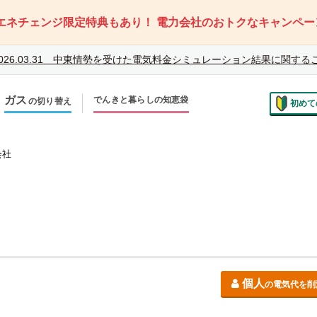
エネチェンジ限定特典もあり！
電力会社のおトクなキャンペー
026.03.31
中東情勢を受けた電気料金シミュレーション結果に関する
ガス
でんきと暮らしの知恵袋
の切り替え
初めて
のお住まいでの切り替え
越しで新しく申し込み
会社
個人
の電気代を削