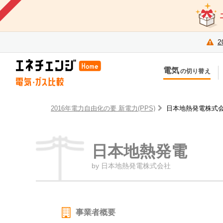
2
電気
の切り替え
今のお住まいでの切り替え
今
引越しで新しく申し込み
引
2016年電力自由化の要 新電力(PPS)
日本地熱発電株式
日本地熱発電
by 日本地熱発電株式会社
事業者概要