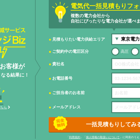
電気代一括見積もりフォ
複数の電力会社から
自社にぴったりな電力会社が選べ
サービスエネ
見積もりたい電力供給エリア
ご契約中の電圧区分
高圧
貴社名
お客様が
くなる結果に！
お電話番号
ご担当者のお名前
メールアドレス
こちら
一括見積もりしてみ
「
利用規約
」「
個人情報の取扱いについて
」に同意のうえ