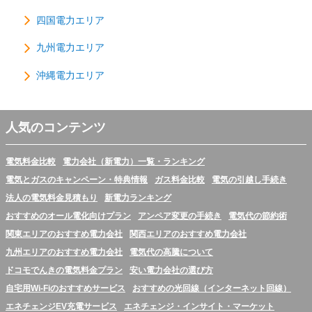
四国電力エリア
九州電力エリア
沖縄電力エリア
人気のコンテンツ
電気料金比較
電力会社（新電力）一覧・ランキング
電気とガスのキャンペーン・特典情報
ガス料金比較
電気の引越し手続き
法人の電気料金見積もり
新電力ランキング
おすすめのオール電化向けプラン
アンペア変更の手続き
電気代の節約術
関東エリアのおすすめ電力会社
関西エリアのおすすめ電力会社
九州エリアのおすすめ電力会社
電気代の高騰について
ドコモでんきの電気料金プラン
安い電力会社の選び方
自宅用Wi-Fiのおすすめサービス
おすすめの光回線（インターネット回線）
エネチェンジEV充電サービス
エネチェンジ・インサイト・マーケット