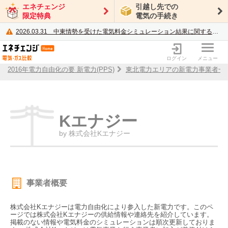
エネチェンジ
引越し先での
限定特典
電気の手続き
2026.03.31
中東情勢を受けた電気料金シミュレーション結果に関するご案内
電力・ガス比較サイト エネチェンジ
ログイン
メニュー
2016年電力自由化の要 新電力(PPS)
東北電力エリアの新電力事業者一
Kエナジー
by 株式会社Kエナジー
事業者概要
株式会社Kエナジーは電力自由化により参入した新電力です。このペ
ージでは株式会社Kエナジーの供給情報や連絡先を紹介しています。
掲載のない情報や電気料金のシミュレーションは順次更新しておりま