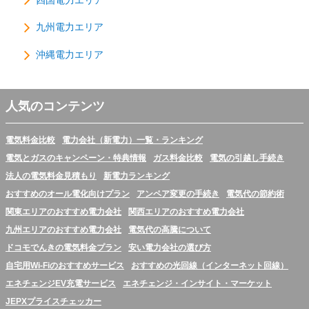
四国電力エリア
九州電力エリア
沖縄電力エリア
人気のコンテンツ
電気料金比較
電力会社（新電力）一覧・ランキング
電気とガスのキャンペーン・特典情報
ガス料金比較
電気の引越し手続き
法人の電気料金見積もり
新電力ランキング
おすすめのオール電化向けプラン
アンペア変更の手続き
電気代の節約術
関東エリアのおすすめ電力会社
関西エリアのおすすめ電力会社
九州エリアのおすすめ電力会社
電気代の高騰について
ドコモでんきの電気料金プラン
安い電力会社の選び方
自宅用Wi-Fiのおすすめサービス
おすすめの光回線（インターネット回線）
エネチェンジEV充電サービス
エネチェンジ・インサイト・マーケット
JEPXプライスチェッカー