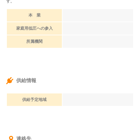
す。
本 業
家庭用低圧への参入
所属機関
供給情報
供給予定地域
連絡先