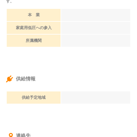
す。
本 業
家庭用低圧への参入
所属機関
供給情報
供給予定地域
連絡先