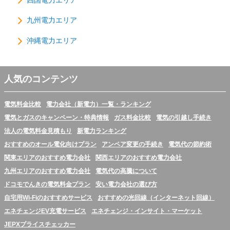
四国電力エリア
九州電力エリア
沖縄電力エリア
人気のコンテンツ
電気料金比較
電力会社（新電力）一覧・ランキング
電気とガスのキャンペーン・特典情報
ガス料金比較
電気の引越し手続き
法人の電気料金見積もり
新電力ランキング
おすすめのオール電化向けプラン
アンペア変更の手続き
電気代の節約術
関東エリアのおすすめ電力会社
関西エリアのおすすめ電力会社
九州エリアのおすすめ電力会社
電気代の高騰について
ドコモでんきの電気料金プラン
安い電力会社の選び方
自宅用Wi-Fiのおすすめサービス
おすすめの光回線（インターネット回線）
エネチェンジEV充電サービス
エネチェンジ・インサイト・マーケット
JEPXプライスチェッカー