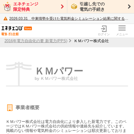
エネチェンジ
引越し先での
限定特典
電気の手続き
2026.03.31
中東情勢を受けた電気料金シミュレーション結果に関するご案内
電力・ガス比較サイト エネチェンジ
ログイン
メニュー
2016年電力自由化の要 新電力(PPS)
ＫＭパワー株式会社
ＫＭパワー
by ＫＭパワー株式会社
事業者概要
ＫＭパワー株式会社は電力自由化により参入した新電力です。このペ
ージではＫＭパワー株式会社の供給情報や連絡先を紹介しています。
掲載のない情報や電気料金のシミュレーションは順次更新しておりま