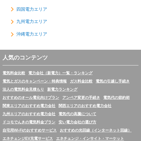
四国電力エリア
九州電力エリア
沖縄電力エリア
人気のコンテンツ
電気料金比較
電力会社（新電力）一覧・ランキング
電気とガスのキャンペーン・特典情報
ガス料金比較
電気の引越し手続き
法人の電気料金見積もり
新電力ランキング
おすすめのオール電化向けプラン
アンペア変更の手続き
電気代の節約術
関東エリアのおすすめ電力会社
関西エリアのおすすめ電力会社
九州エリアのおすすめ電力会社
電気代の高騰について
ドコモでんきの電気料金プラン
安い電力会社の選び方
自宅用Wi-Fiのおすすめサービス
おすすめの光回線（インターネット回線）
エネチェンジEV充電サービス
エネチェンジ・インサイト・マーケット