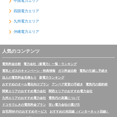
中国電力エリア
四国電力エリア
九州電力エリア
沖縄電力エリア
人気のコンテンツ
電気料金比較
電力会社（新電力）一覧・ランキング
電気とガスのキャンペーン・特典情報
ガス料金比較
電気の引越し手続き
法人の電気料金見積もり
新電力ランキング
おすすめのオール電化向けプラン
アンペア変更の手続き
電気代の節約術
関東エリアのおすすめ電力会社
関西エリアのおすすめ電力会社
九州エリアのおすすめ電力会社
電気代の高騰について
ドコモでんきの電気料金プラン
安い電力会社の選び方
自宅用Wi-Fiのおすすめサービス
おすすめの光回線（インターネット回線）