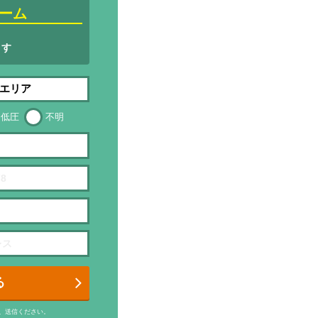
ーム
ます
低圧
不明
る
、送信ください。