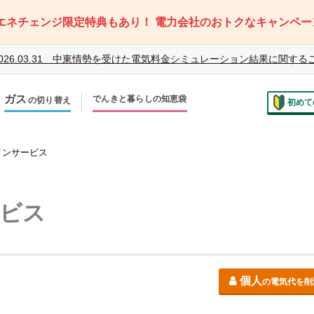
エネチェンジ限定特典もあり！
電力会社のおトクなキャンペー
026.03.31
中東情勢を受けた電気料金シミュレーション結果に関する
ガス
でんきと暮らしの知恵袋
の切り替え
初めて
のお住まいでの切り替え
越しで新しく申し込み
インサービス
ビス
個人
の電気代を削