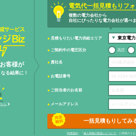
電気代一括見積もりフォ
複数の電力会社から
自社にぴったりな電力会社が選べ
サービスエネ
見積もりたい電力供給エリア
ご契約中の電圧区分
高圧
貴社名
お客様が
くなる結果に！
お電話番号
ご担当者のお名前
メールアドレス
こちら
一括見積もりしてみ
「
利用規約
」「
個人情報の取扱いについて
」に同意のうえ