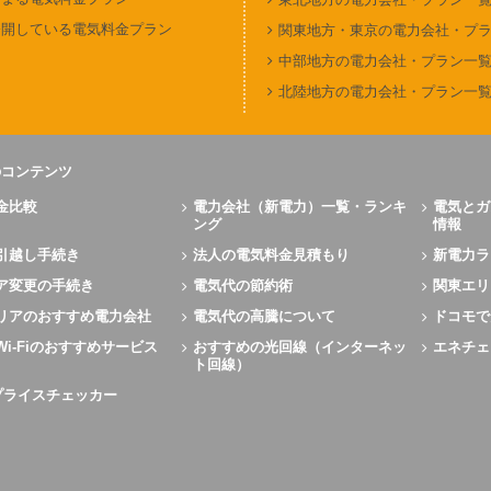
公開している電気料金プラン
関東地方・東京の電力会社・プ
中部地方の電力会社・プラン一
北陸地方の電力会社・プラン一
のコンテンツ
金比較
電力会社（新電力）一覧・ランキ
電気とガ
ング
情報
引越し手続き
法人の電気料金見積もり
新電力ラ
ア変更の手続き
電気代の節約術
関東エリ
リアのおすすめ電力会社
電気代の高騰について
ドコモで
Wi-Fiのおすすめサービス
おすすめの光回線（インターネッ
エネチェ
ト回線）
Xプライスチェッカー