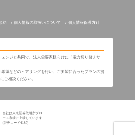
規約
個人情報の取扱いについて
個人情報保護方針
チェンジと共同で、法人需要家様向けに「電力切り替えサー
ご希望などのヒアリングを行い、ご要望に合ったプランの提
軽にご相談ください。
当社は東京証券取引所グロ
ース市場に上場しています
(証券コード4169)