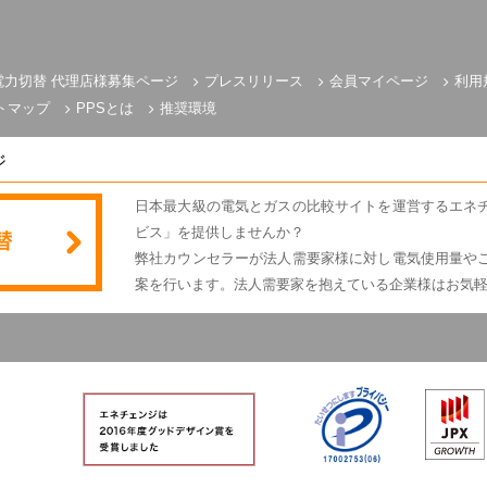
電力切替 代理店様募集ページ
プレスリリース
会員マイページ
利用
トマップ
PPSとは
推奨環境
ジ
日本最大級の電気とガスの比較サイトを運営するエネ
ビス」を提供しませんか？
弊社カウンセラーが法人需要家様に対し電気使用量や
案を行います。法人需要家を抱えている企業様はお気
電気とガスのかんたん比較 エネチェンジ