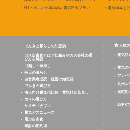
FIT・再エネ比率の高い電気料金プラン
電源構成を
人気
でんきと暮らしの知恵袋
電気料
ガス自由化とは？仕組みやガス会社の選
び方を解説
引越し・家探し
電気の
毎日の暮らし
アンペ
自営業者必読！経営の知恵袋
九州エ
でんきの選び方
自宅用
法人向け電気代比較、電気料金見直し
ガスの選び方
JEP
サスティナブル
電気ガスニュース
電力自由化
家計の節約術