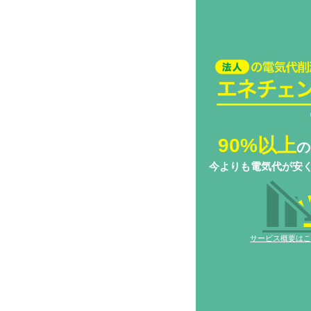
法人の電気代削減
チェンジ Biz
90%以上
の
今よりも電気代が安
サービス概要は