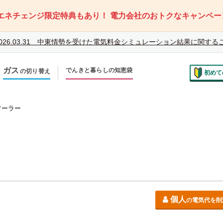
エネチェンジ限定特典もあり！
電力会社のおトクなキャンペー
026.03.31
中東情勢を受けた電気料金シミュレーション結果に関する
ガス
でんきと暮らしの知恵袋
の切り替え
初めて
のお住まいでの切り替え
越しで新しく申し込み
ソーラー
個人
の電気代を削