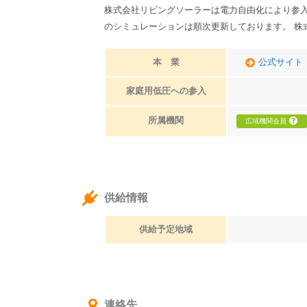
株式会社リビングソーラーは電力自由化により参
のシミュレーションは順次更新しております。 
本 業
公式サイト
家庭用低圧への参入
所属機関
広域機関会員
供給情報
供給予定地域
連絡先