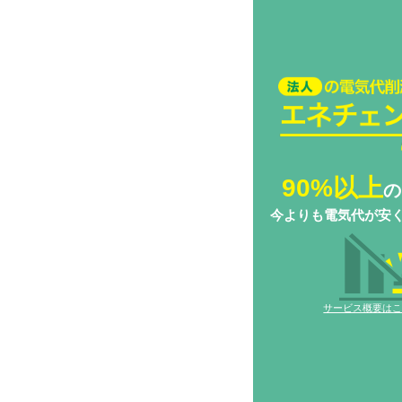
法人の電気代削減
チェンジ Biz
90%以上
の
今よりも電気代が安
サービス概要は