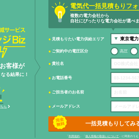
電気代一括見積もりフォ
複数の電力会社から
自社にぴったりな電力会社が選べ
サービスエネ
見積もりたい電力供給エリア
ご契約中の電圧区分
高圧
貴社名
お客様が
くなる結果に！
お電話番号
ご担当者のお名前
メールアドレス
こちら
一括見積もりしてみ
「
利用規約
」「
個人情報の取扱いについて
」に同意のうえ