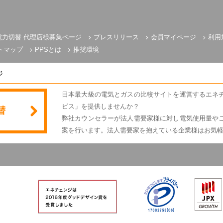
電力切替 代理店様募集ページ
プレスリリース
会員マイページ
利用
トマップ
PPSとは
推奨環境
ジ
日本最大級の電気とガスの比較サイトを運営するエネ
ビス」を提供しませんか？
弊社カウンセラーが法人需要家様に対し電気使用量や
案を行います。法人需要家を抱えている企業様はお気
電気とガスのかんたん比較 エネチェンジ