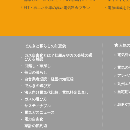
FIT・再エネ比率の高い電気料金プラン
電源構成を
人気
でんきと暮らしの知恵袋
電気料
ガス自由化とは？仕組みやガス会社の選
び方を解説
引越し・家探し
電気の
毎日の暮らし
アンペ
自営業者必読！経営の知恵袋
九州エ
でんきの選び方
自宅用
法人向け電気代比較、電気料金見直し
ガスの選び方
JEP
サスティナブル
電気ガスニュース
電力自由化
家計の節約術