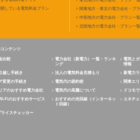
公開している電気料金プラン
関東地方・東京の電力会社・プ
中部地方の電力会社・プラン一
北陸地方の電力会社・プラン一
のコンテンツ
金比較
電力会社（新電力）一覧・ランキ
電気とガ
ング
情報
引越し手続き
法人の電気料金見積もり
新電力ラ
ア変更の手続き
電気代の節約術
関東エリ
リアのおすすめ電力会社
電気代の高騰について
ドコモで
Wi-Fiのおすすめサービス
おすすめの光回線（インターネッ
エネチェ
ト回線）
Xプライスチェッカー