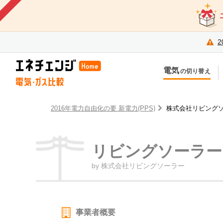
2
電気
の切り替え
今のお住まいでの切り替え
今
引越しで新しく申し込み
引
2016年電力自由化の要 新電力(PPS)
株式会社リビング
リビングソーラー
by 株式会社リビングソーラー
事業者概要