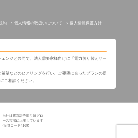
規約
個人情報の取扱いについて
個人情報保護方針
チェンジと共同で、法人需要家様向けに「電力切り替えサー
ご希望などのヒアリングを行い、ご要望に合ったプランの提
軽にご相談ください。
当社は東京証券取引所グロ
ース市場に上場しています
(証券コード4169)