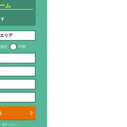
ーム
ます
低圧
不明
る
、送信ください。