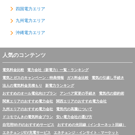
四国電力エリア
九州電力エリア
沖縄電力エリア
人気のコンテンツ
電気料金比較
電力会社（新電力）一覧・ランキング
電気とガスのキャンペーン・特典情報
ガス料金比較
電気の引越し手続き
法人の電気料金見積もり
新電力ランキング
おすすめのオール電化向けプラン
アンペア変更の手続き
電気代の節約術
関東エリアのおすすめ電力会社
関西エリアのおすすめ電力会社
九州エリアのおすすめ電力会社
電気代の高騰について
ドコモでんきの電気料金プラン
安い電力会社の選び方
自宅用Wi-Fiのおすすめサービス
おすすめの光回線（インターネット回線）
エネチェンジEV充電サービス
エネチェンジ・インサイト・マーケット