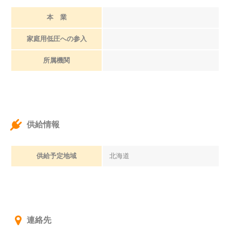
本 業
家庭用低圧への参入
所属機関
供給情報
供給予定地域
北海道
連絡先