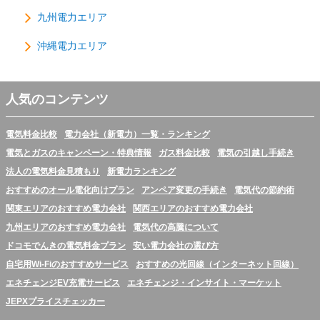
九州電力エリア
沖縄電力エリア
人気のコンテンツ
電気料金比較
電力会社（新電力）一覧・ランキング
電気とガスのキャンペーン・特典情報
ガス料金比較
電気の引越し手続き
法人の電気料金見積もり
新電力ランキング
おすすめのオール電化向けプラン
アンペア変更の手続き
電気代の節約術
関東エリアのおすすめ電力会社
関西エリアのおすすめ電力会社
九州エリアのおすすめ電力会社
電気代の高騰について
ドコモでんきの電気料金プラン
安い電力会社の選び方
自宅用Wi-Fiのおすすめサービス
おすすめの光回線（インターネット回線）
エネチェンジEV充電サービス
エネチェンジ・インサイト・マーケット
JEPXプライスチェッカー