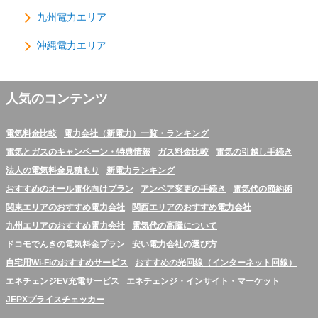
九州電力エリア
沖縄電力エリア
人気のコンテンツ
電気料金比較
電力会社（新電力）一覧・ランキング
電気とガスのキャンペーン・特典情報
ガス料金比較
電気の引越し手続き
法人の電気料金見積もり
新電力ランキング
おすすめのオール電化向けプラン
アンペア変更の手続き
電気代の節約術
関東エリアのおすすめ電力会社
関西エリアのおすすめ電力会社
九州エリアのおすすめ電力会社
電気代の高騰について
ドコモでんきの電気料金プラン
安い電力会社の選び方
自宅用Wi-Fiのおすすめサービス
おすすめの光回線（インターネット回線）
エネチェンジEV充電サービス
エネチェンジ・インサイト・マーケット
JEPXプライスチェッカー