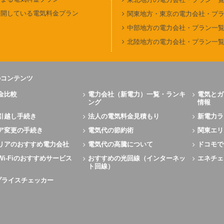
公開している電気料金プラン
関東地方・東京の電力会社・プ
中部地方の電力会社・プラン一
北陸地方の電力会社・プラン一
のコンテンツ
金比較
電力会社（新電力）一覧・ランキ
電気とガ
ング
情報
引越し手続き
法人の電気料金見積もり
新電力ラ
ア変更の手続き
電気代の節約術
関東エリ
リアのおすすめ電力会社
電気代の高騰について
ドコモで
Wi-Fiのおすすめサービス
おすすめの光回線（インターネッ
エネチェ
ト回線）
Xプライスチェッカー