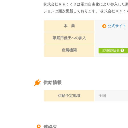
株式会社ＲｅｃｏＤは電力自由化により参入した
ションは順次更新しております。 株式会社Ｒｅｃ
本 業
公式サイト
家庭用低圧への参入
所属機関
広域機関会員
供給情報
供給予定地域
全国
連絡先