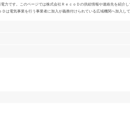
新電力です。このページでは株式会社ＲｅｃｏＤの供給情報や連絡先を紹介し
ｏＤは電気事業を行う事業者に加入が義務付けられている広域機関へ加入し