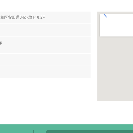
和区安田通3-6水野ビル2F
jp