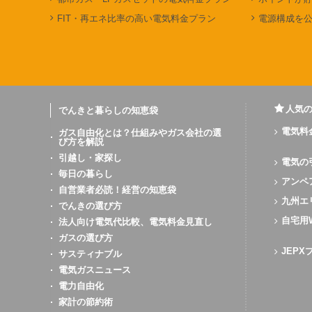
FIT・再エネ比率の高い電気料金プラン
電源構成を
人気
でんきと暮らしの知恵袋
電気料
ガス自由化とは？仕組みやガス会社の選
び方を解説
引越し・家探し
電気の
毎日の暮らし
アンペ
自営業者必読！経営の知恵袋
九州エ
でんきの選び方
自宅用
法人向け電気代比較、電気料金見直し
ガスの選び方
JEP
サスティナブル
電気ガスニュース
電力自由化
家計の節約術