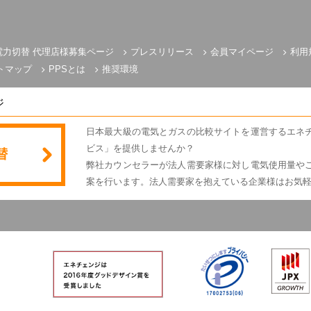
電力切替 代理店様募集ページ
プレスリリース
会員マイページ
利用
トマップ
PPSとは
推奨環境
ジ
日本最大級の電気とガスの比較サイトを運営するエネ
ビス」を提供しませんか？
弊社カウンセラーが法人需要家様に対し電気使用量や
案を行います。法人需要家を抱えている企業様はお気
電気とガスのかんたん比較 エネチェンジ