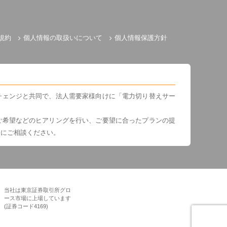
規約
個人情報の取扱いについて
個人情報保護方針
チェンジと共同で、法人需要家様向けに「電力切り替えサー
ご希望などのヒアリングを行い、ご要望に合ったプランの提
軽にご相談ください。
当社は東京証券取引所グロ
ース市場に上場しています
(証券コード4169)