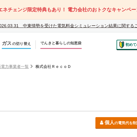
エネチェンジ限定特典もあり！
電力会社のおトクなキャンペー
026.03.31
中東情勢を受けた電気料金シミュレーション結果に関する
ガス
でんきと暮らしの知恵袋
の切り替え
初めて
のお住まいでの切り替え
越しで新しく申し込み
新電力事業者一覧
株式会社ＲｅｃｏＤ
個人
の電気代を削