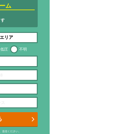
ーム
ます
低圧
不明
る
、送信ください。