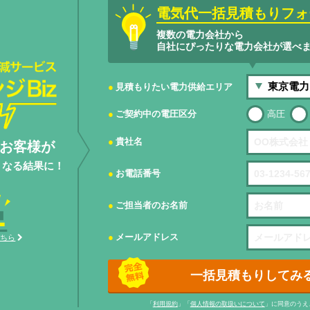
電気代一括見積もりフォ
複数の電力会社から
自社にぴったりな電力会社が選べ
サービスエネ
見積もりたい電力供給エリア
ご契約中の電圧区分
高圧
貴社名
お客様が
くなる結果に！
お電話番号
ご担当者のお名前
メールアドレス
こちら
一括見積もりしてみ
「
利用規約
」「
個人情報の取扱いについて
」に同意のうえ