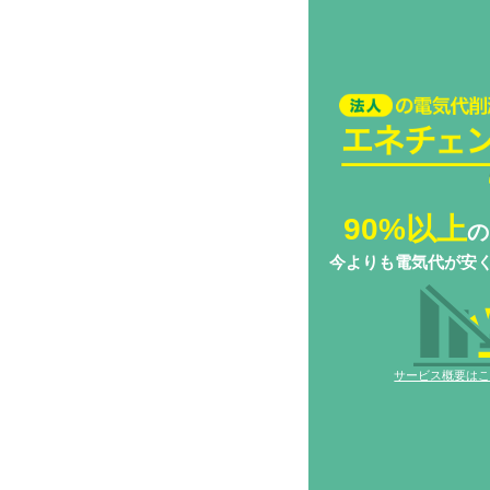
法人の電気代削減
チェンジ Biz
90%以上
の
今よりも電気代が安
サービス概要は