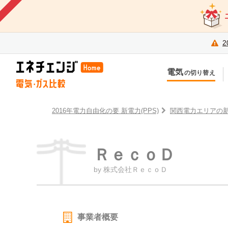
2
電気
の切り替え
今のお住まいでの切り替え
今
引越しで新しく申し込み
引
2016年電力自由化の要 新電力(PPS)
関西電力エリアの
ＲｅｃｏＤ
by 株式会社ＲｅｃｏＤ
事業者概要