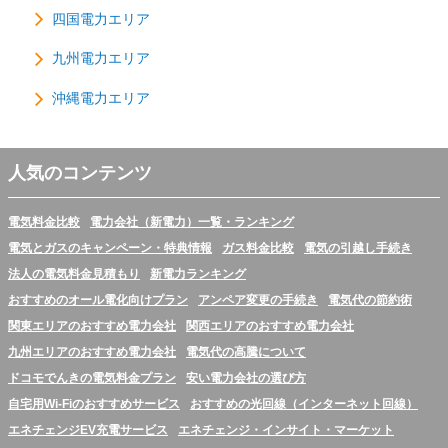
四国電力エリア
九州電力エリア
沖縄電力エリア
人気のコンテンツ
電気料金比較
電力会社（新電力）一覧・ランキング
電気とガスのキャンペーン・特典情報
ガス料金比較
電気の引越し手続き
法人の電気料金見積もり
新電力ランキング
おすすめのオール電化向けプラン
アンペア変更の手続き
電気代の節約術
関東エリアのおすすめ電力会社
関西エリアのおすすめ電力会社
九州エリアのおすすめ電力会社
電気代の高騰について
ドコモでんきの電気料金プラン
安い電力会社の選び方
自宅用Wi-Fiのおすすめサービス
おすすめの光回線（インターネット回線）
エネチェンジEV充電サービス
エネチェンジ・インサイト・マーケット