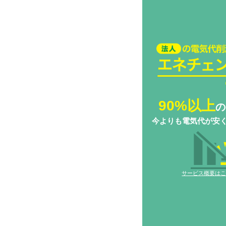
法人の電気代削減
チェンジ Biz
90%以上
の
今よりも電気代が安
サービス概要は