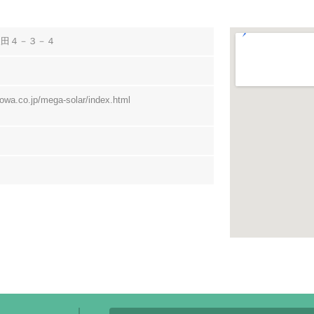
坂田４－３－４
owa.co.jp/mega-solar/index.html