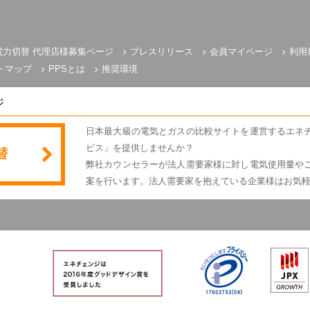
電力切替 代理店様募集ページ
プレスリリース
会員マイページ
利用
トマップ
PPSとは
推奨環境
ジ
日本最大級の電気とガスの比較サイトを運営するエネ
ビス」を提供しませんか？
弊社カウンセラーが法人需要家様に対し電気使用量や
案を行います。法人需要家を抱えている企業様はお気
電気とガスのかんたん比較 エネチェンジ