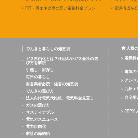
FIT・再エネ比率の高い電気料金プラン
電源構成を
人気
でんきと暮らしの知恵袋
電気料
ガス自由化とは？仕組みやガス会社の選
び方を解説
引越し・家探し
電気の
毎日の暮らし
アンペ
自営業者必読！経営の知恵袋
九州エ
でんきの選び方
自宅用
法人向け電気代比較、電気料金見直し
ガスの選び方
JEP
サスティナブル
電気ガスニュース
電力自由化
家計の節約術