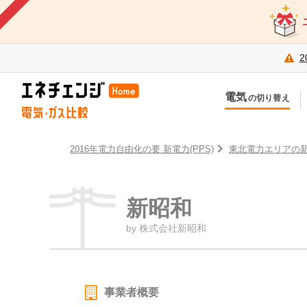
2
電気
の切り替え
今のお住まいでの切り替え
今
引越しで新しく申し込み
引
2016年電力自由化の要 新電力(PPS)
東北電力エリアの
新昭和
by 株式会社新昭和
事業者概要