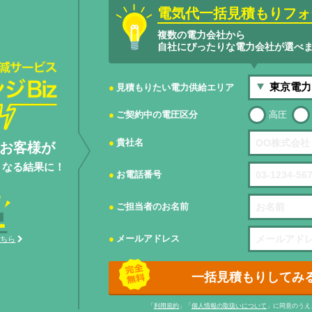
電気代一括見積もりフォ
複数の電力会社から
自社にぴったりな電力会社が選べ
サービスエネ
見積もりたい電力供給エリア
ご契約中の電圧区分
高圧
貴社名
お客様が
くなる結果に！
お電話番号
ご担当者のお名前
メールアドレス
こちら
一括見積もりしてみ
「
利用規約
」「
個人情報の取扱いについて
」に同意のうえ