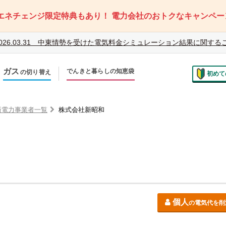
エネチェンジ限定特典もあり！
電力会社のおトクなキャンペー
026.03.31
中東情勢を受けた電気料金シミュレーション結果に関する
ガス
でんきと暮らしの知恵袋
の切り替え
初めて
のお住まいでの切り替え
越しで新しく申し込み
新電力事業者一覧
株式会社新昭和
個人
の電気代を削