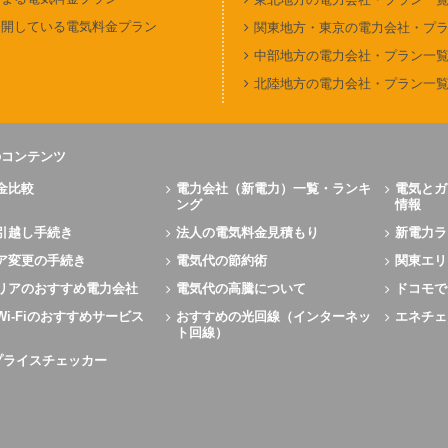
公開している電気料金プラン
関東地方・東京の電力会社・プ
中部地方の電力会社・プラン一
北陸地方の電力会社・プラン一
のコンテンツ
金比較
電力会社（新電力）一覧・ランキ
電気とガ
ング
情報
引越し手続き
法人の電気料金見積もり
新電力ラ
ア変更の手続き
電気代の節約術
関東エリ
リアのおすすめ電力会社
電気代の高騰について
ドコモで
Wi-Fiのおすすめサービス
おすすめの光回線（インターネッ
エネチェ
ト回線）
Xプライスチェッカー