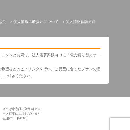
規約
個人情報の取扱いについて
個人情報保護方針
チェンジと共同で、法人需要家様向けに「電力切り替えサー
ご希望などのヒアリングを行い、ご要望に合ったプランの提
軽にご相談ください。
当社は東京証券取引所グロ
ース市場に上場しています
(証券コード4169)