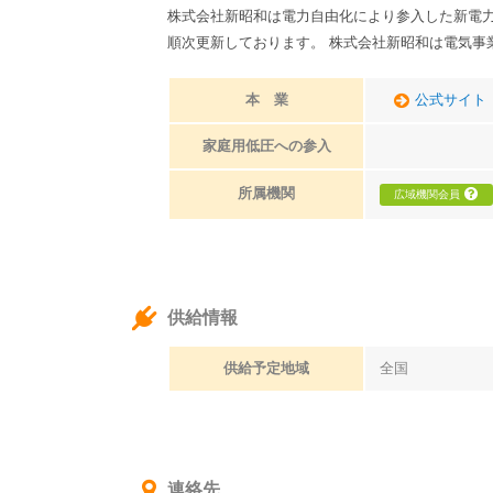
株式会社新昭和は電力自由化により参入した新電
順次更新しております。 株式会社新昭和は電気事
本 業
公式サイト
家庭用低圧への参入
所属機関
広域機関会員
供給情報
供給予定地域
全国
連絡先