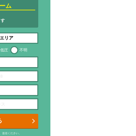
ーム
ます
低圧
不明
る
、送信ください。