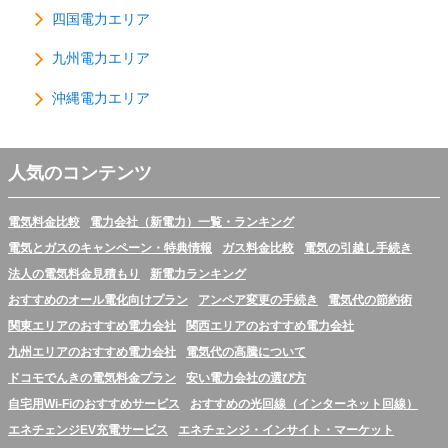
四国電力エリア
九州電力エリア
沖縄電力エリア
人気のコンテンツ
電気料金比較
電力会社（新電力）一覧・ランキング
電気とガスのキャンペーン・特典情報
ガス料金比較
電気の引越し手続き
法人の電気料金見積もり
新電力ランキング
おすすめのオール電化向けプラン
アンペア変更の手続き
電気代の節約術
関東エリアのおすすめ電力会社
関西エリアのおすすめ電力会社
九州エリアのおすすめ電力会社
電気代の高騰について
ドコモでんきの電気料金プラン
安い電力会社の選び方
自宅用Wi-Fiのおすすめサービス
おすすめの光回線（インターネット回線）
エネチェンジEV充電サービス
エネチェンジ・インサイト・マーケット