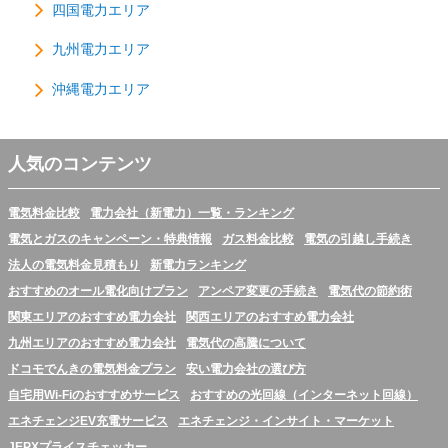
四国電力エリア
九州電力エリア
沖縄電力エリア
人気のコンテンツ
電気料金比較
電力会社（新電力）一覧・ランキング
電気とガスのキャンペーン・特典情報
ガス料金比較
電気の引越し手続き
法人の電気料金見積もり
新電力ランキング
おすすめのオール電化向けプラン
アンペア変更の手続き
電気代の節約術
関東エリアのおすすめ電力会社
関西エリアのおすすめ電力会社
九州エリアのおすすめ電力会社
電気代の高騰について
ドコモでんきの電気料金プラン
安い電力会社の選び方
自宅用Wi-Fiのおすすめサービス
おすすめの光回線（インターネット回線）
エネチェンジEV充電サービス
エネチェンジ・インサイト・マーケット
JEPXプライスチェッカー