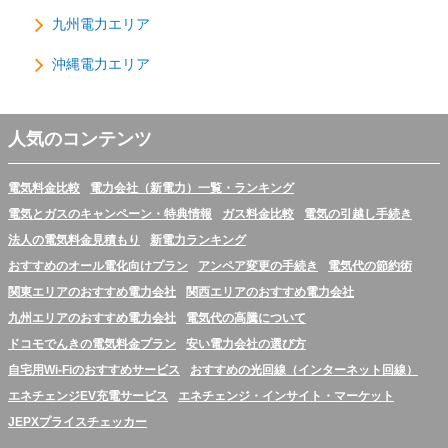
九州電力エリア
沖縄電力エリア
人気のコンテンツ
電気料金比較
電力会社（新電力）一覧・ランキング
電気とガスのキャンペーン・特典情報
ガス料金比較
電気の引越し手続き
法人の電気料金見積もり
新電力ランキング
おすすめのオール電化向けプラン
アンペア変更の手続き
電気代の節約術
関東エリアのおすすめ電力会社
関西エリアのおすすめ電力会社
九州エリアのおすすめ電力会社
電気代の高騰について
ドコモでんきの電気料金プラン
安い電力会社の選び方
自宅用Wi-Fiのおすすめサービス
おすすめの光回線（インターネット回線）
エネチェンジEV充電サービス
エネチェンジ・インサイト・マーケット
JEPXプライスチェッカー