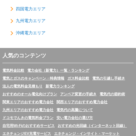
四国電力エリア
九州電力エリア
沖縄電力エリア
人気のコンテンツ
電気料金比較
電力会社（新電力）一覧・ランキング
電気とガスのキャンペーン・特典情報
ガス料金比較
電気の引越し手続き
法人の電気料金見積もり
新電力ランキング
おすすめのオール電化向けプラン
アンペア変更の手続き
電気代の節約術
関東エリアのおすすめ電力会社
関西エリアのおすすめ電力会社
九州エリアのおすすめ電力会社
電気代の高騰について
ドコモでんきの電気料金プラン
安い電力会社の選び方
自宅用Wi-Fiのおすすめサービス
おすすめの光回線（インターネット回線）
エネチェンジEV充電サービス
エネチェンジ・インサイト・マーケット