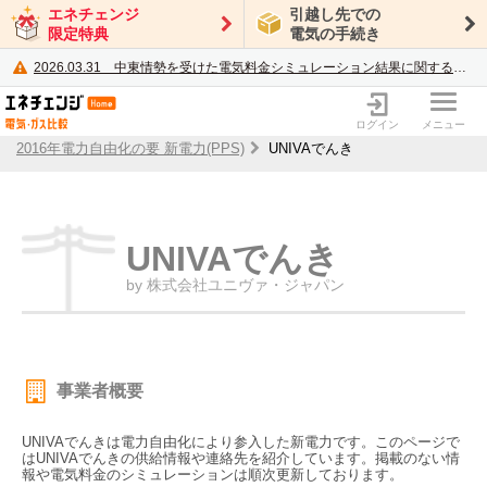
エネチェンジ
引越し先での
限定特典
電気の手続き
2026.03.31
中東情勢を受けた電気料金シミュレーション結果に関するご案内
電力・ガス比較サイト エネチェンジ
ログイン
メニュー
2016年電力自由化の要 新電力(PPS)
UNIVAでんき
UNIVAでんき
by 株式会社ユニヴァ・ジャパン
事業者概要
UNIVAでんきは電力自由化により参入した新電力です。このページで
はUNIVAでんきの供給情報や連絡先を紹介しています。掲載のない情
報や電気料金のシミュレーションは順次更新しております。