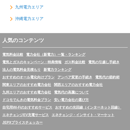
九州電力エリア
沖縄電力エリア
人気のコンテンツ
電気料金比較
電力会社（新電力）一覧・ランキング
電気とガスのキャンペーン・特典情報
ガス料金比較
電気の引越し手続き
法人の電気料金見積もり
新電力ランキング
おすすめのオール電化向けプラン
アンペア変更の手続き
電気代の節約術
関東エリアのおすすめ電力会社
関西エリアのおすすめ電力会社
九州エリアのおすすめ電力会社
電気代の高騰について
ドコモでんきの電気料金プラン
安い電力会社の選び方
自宅用Wi-Fiのおすすめサービス
おすすめの光回線（インターネット回線）
エネチェンジEV充電サービス
エネチェンジ・インサイト・マーケット
JEPXプライスチェッカー