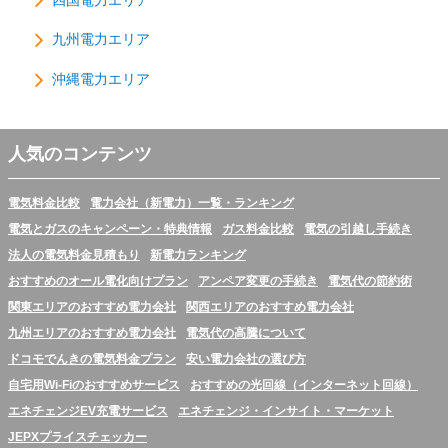
四国電力エリア
九州電力エリア
沖縄電力エリア
人気のコンテンツ
電気料金比較
電力会社（新電力）一覧・ランキング
電気とガスのキャンペーン・特典情報
ガス料金比較
電気の引越し手続き
法人の電気料金見積もり
新電力ランキング
おすすめのオール電化向けプラン
アンペア変更の手続き
電気代の節約術
関東エリアのおすすめ電力会社
関西エリアのおすすめ電力会社
九州エリアのおすすめ電力会社
電気代の高騰について
ドコモでんきの電気料金プラン
安い電力会社の選び方
自宅用Wi-Fiのおすすめサービス
おすすめの光回線（インターネット回線）
エネチェンジEV充電サービス
エネチェンジ・インサイト・マーケット
JEPXプライスチェッカー