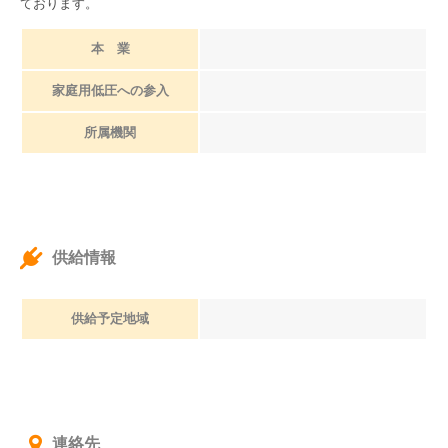
ております。
本 業
家庭用低圧への参入
所属機関
供給情報
供給予定地域
連絡先