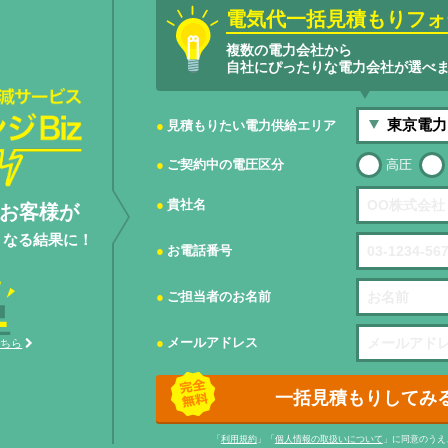
電気代一括見積もりフォ
複数の電力会社から
自社にぴったりな電力会社が選べ
サービスエネ
見積もりたい電力供給エリア
ご契約中の電圧区分
高圧
貴社名
お客様が
くなる結果に！
お電話番号
ご担当者のお名前
メールアドレス
こちら
一括見積もりしてみ
「
利用規約
」「
個人情報の取扱いについて
」に同意のうえ