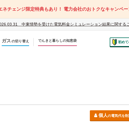
エネチェンジ限定特典もあり！
電力会社のおトクなキャンペー
026.03.31
中東情勢を受けた電気料金シミュレーション結果に関する
ガス
でんきと暮らしの知恵袋
の切り替え
初めて
のお住まいでの切り替え
越しで新しく申し込み
個人
の電気代を削