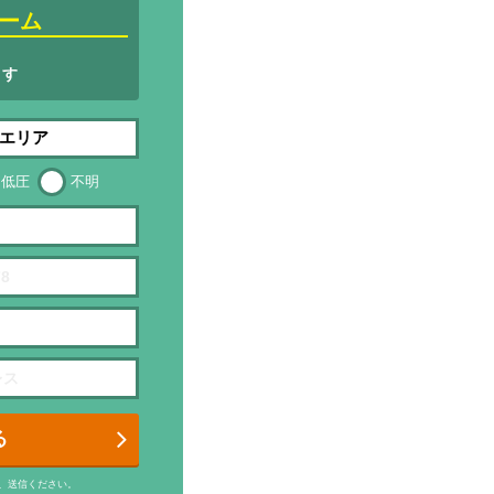
ーム
ます
低圧
不明
る
、送信ください。