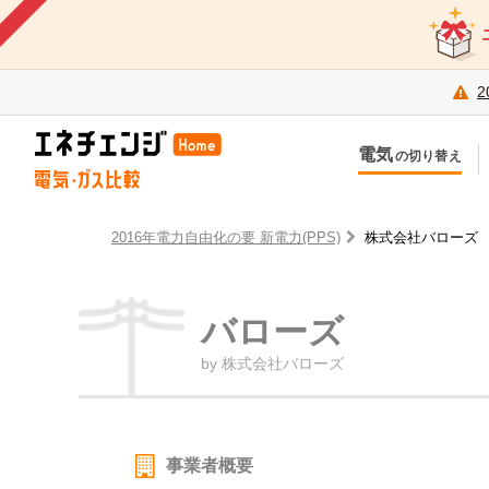
2
電気
の切り替え
今のお住まいでの切り替え
今
引越しで新しく申し込み
引
2016年電力自由化の要 新電力(PPS)
株式会社バローズ
バローズ
by 株式会社バローズ
事業者概要