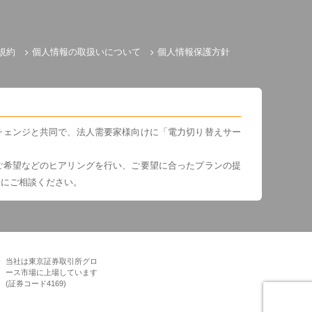
規約
個人情報の取扱いについて
個人情報保護方針
チェンジと共同で、法人需要家様向けに「電力切り替えサー
ご希望などのヒアリングを行い、ご要望に合ったプランの提
軽にご相談ください。
当社は東京証券取引所グロ
ース市場に上場しています
(証券コード4169)