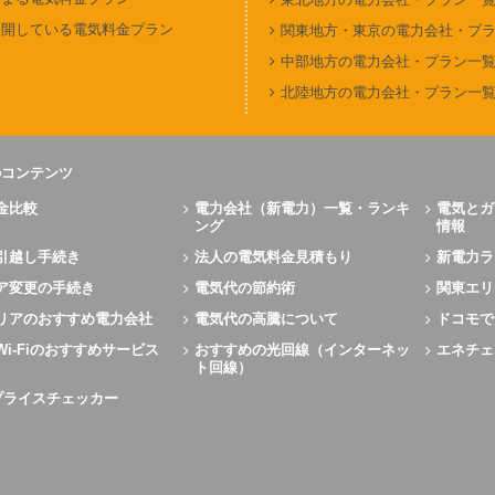
公開している電気料金プラン
関東地方・東京の電力会社・プ
中部地方の電力会社・プラン一
北陸地方の電力会社・プラン一
のコンテンツ
金比較
電力会社（新電力）一覧・ランキ
電気とガ
ング
情報
引越し手続き
法人の電気料金見積もり
新電力ラ
ア変更の手続き
電気代の節約術
関東エリ
リアのおすすめ電力会社
電気代の高騰について
ドコモで
Wi-Fiのおすすめサービス
おすすめの光回線（インターネッ
エネチェ
ト回線）
Xプライスチェッカー