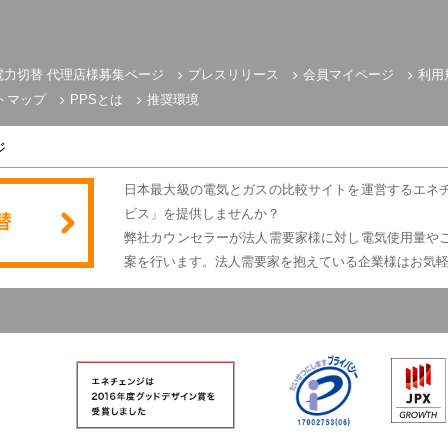
電力切替 代理店様募集ページ
プレスリリース
会員マイページ
利用
トマップ
PPSとは
推奨環境
ジ
日本最大級の電気とガスの比較サイトを運営するエネ
ビス」を提供しませんか？
弊社カウンセラーが法人需要家様に対し電気使用量や
案を行います。法人需要家を抱えている企業様はお気
電気とガスのかんたん比較 エネチェンジ