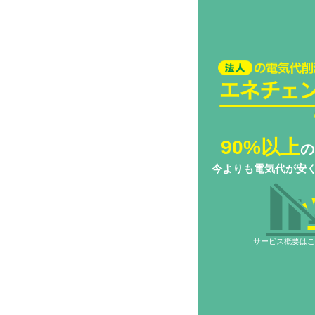
法人の電気代削減
チェンジ Biz
90%以上
の
今よりも電気代が安
サービス概要は