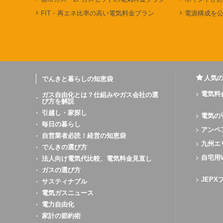
FIT・再エネ比率の高い電気料金プラン
電源構成を
人気
でんきと暮らしの知恵袋
電気料
ガス自由化とは？仕組みやガス会社の選
び方を解説
引越し・家探し
電気の
毎日の暮らし
アンペ
自営業者必読！経営の知恵袋
九州エ
でんきの選び方
自宅用
法人向け電気代比較、電気料金見直し
ガスの選び方
JEP
サスティナブル
電気ガスニュース
電力自由化
家計の節約術