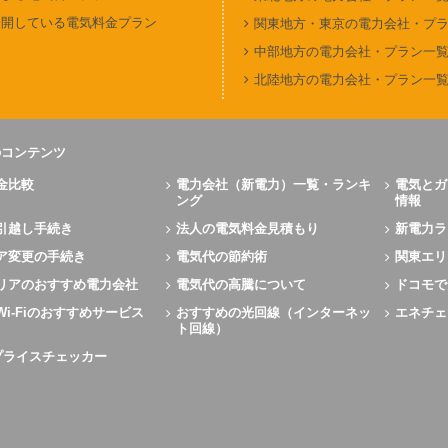
公開している電気料金プラン
関東地方・東京の電力会社・プ
中部地方の電力会社・プラン一
北陸地方の電力会社・プラン一
のコンテンツ
金比較
電力会社（新電力）一覧・ランキ
電気とガ
ング
情報
引越し手続き
法人の電気料金見積もり
新電力ラ
ア変更の手続き
電気代の節約術
関東エリ
リアのおすすめ電力会社
電気代の高騰について
ドコモで
Wi-Fiのおすすめサービス
おすすめの光回線（インターネッ
エネチェ
ト回線）
Xプライスチェッカー