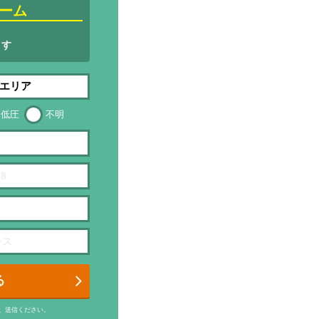
ーム
ます
低圧
不明
る
、送信ください。