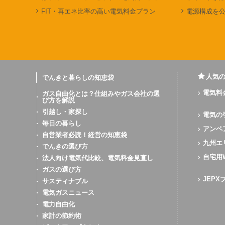
FIT・再エネ比率の高い電気料金プラン
電源構成を
人気
でんきと暮らしの知恵袋
電気料
ガス自由化とは？仕組みやガス会社の選
び方を解説
引越し・家探し
電気の
毎日の暮らし
アンペ
自営業者必読！経営の知恵袋
九州エ
でんきの選び方
自宅用
法人向け電気代比較、電気料金見直し
ガスの選び方
JEP
サスティナブル
電気ガスニュース
電力自由化
家計の節約術