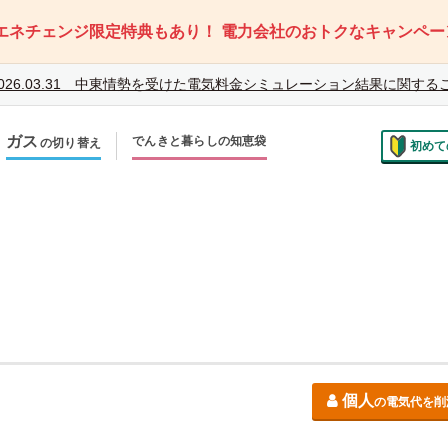
エネチェンジ限定特典もあり！
電力会社のおトクなキャンペー
026.03.31
中東情勢を受けた電気料金シミュレーション結果に関する
ガス
でんきと暮らしの知恵袋
の切り替え
初めて
のお住まいでの切り替え
越しで新しく申し込み
個人
の電気代を削