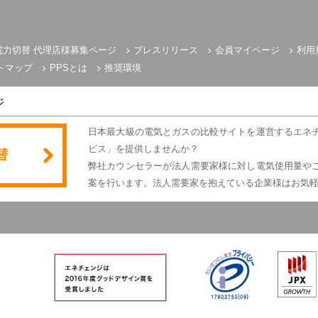
電力切替 代理店様募集ページ
プレスリリース
会員マイページ
利用
トマップ
PPSとは
推奨環境
ジ
日本最大級の電気とガスの比較サイトを運営するエネ
ビス」を提供しませんか？
弊社カウンセラーが法人需要家様に対し電気使用量や
案を行います。法人需要家を抱えている企業様はお気
電気とガスのかんたん比較 エネチェンジ