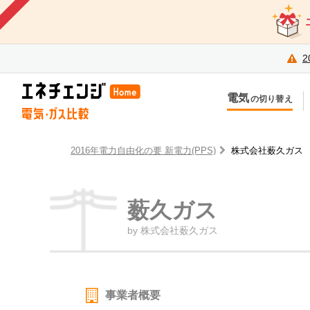
2
電気
の切り替え
今のお住まいでの切り替え
今
引越しで新しく申し込み
引
2016年電力自由化の要 新電力(PPS)
株式会社薮久ガス
薮久ガス
by 株式会社薮久ガス
事業者概要