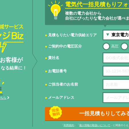
電気代一括見積もりフォ
複数の電力会社から
自社にぴったりな電力会社が選べ
サービスエネ
見積もりたい電力供給エリア
ご契約中の電圧区分
高圧
貴社名
お客様が
くなる結果に！
お電話番号
ご担当者のお名前
メールアドレス
こちら
一括見積もりしてみ
「
利用規約
」「
個人情報の取扱いについて
」に同意のうえ