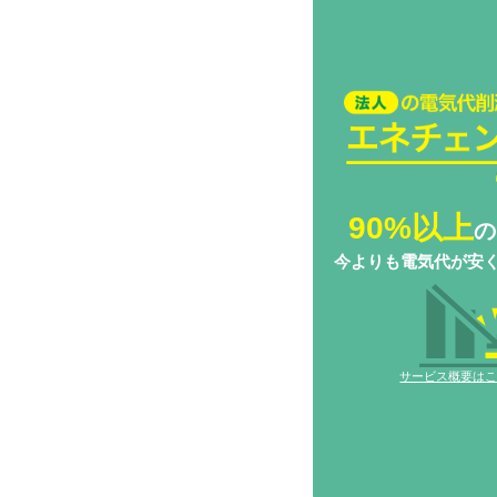
法人の電気代削減
チェンジ Biz
90%以上
の
今よりも電気代が安
サービス概要は