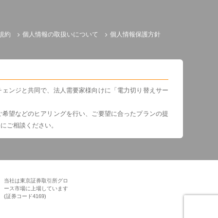
規約
個人情報の取扱いについて
個人情報保護方針
チェンジと共同で、法人需要家様向けに「電力切り替えサー
ご希望などのヒアリングを行い、ご要望に合ったプランの提
軽にご相談ください。
当社は東京証券取引所グロ
ース市場に上場しています
(証券コード4169)