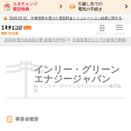
エネチェンジ
引越し先での
限定特典
電気の手続き
2026.03.31
中東情勢を受けた電気料金シミュレーション結果に関するご案内
電力・ガス比較サイト エネチェンジ
ログイン
メニュー
2016年電力自由化の要 新電力(PPS)
北海道電力エリアの新電力事業者
インリー・グリーン
エナジージャパン
by インリー・グリーンエナジージャパン株式会
社
事業者概要