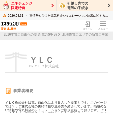
エネチェンジ
引越し先での
限定特典
電気の手続き
2026.03.31
中東情勢を受けた電気料金シミュレーション結果に関するご案内
電力・ガス比較サイト エネチェンジ
ログイン
メニュー
2016年電力自由化の要 新電力(PPS)
北海道電力エリアの新電力事業者
ＹＬＣ
by ＹＬＣ株式会社
事業者概要
ＹＬＣ株式会社は電力自由化により参入した新電力です。このページ
ではＹＬＣ株式会社の供給情報や連絡先を紹介しています。掲載のな
い情報や電気料金のシミュレーションは順次更新しております。 ＹＬ