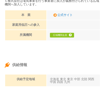
Ｃ株式会社は電気事業を行う事業者に加入が義務付けられている広域
機関へ加入しています。
本 業
公式サイト
家庭用低圧への参入
所属機関
広域機関会員
供給情報
供給予定地域
北海道 東北 東京 中部 北陸 関西
中国 四国 九州