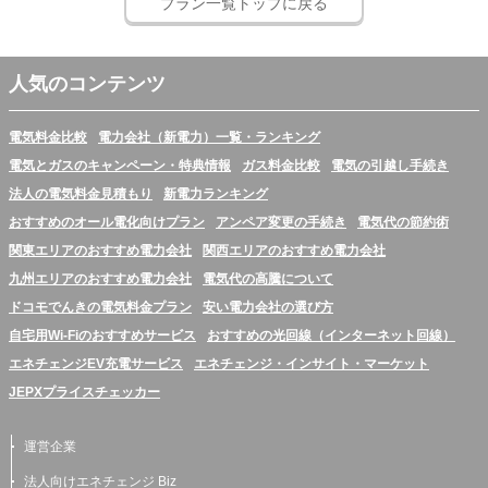
プラン一覧トップに戻る
人気のコンテンツ
電気料金比較
電力会社（新電力）一覧・ランキング
電気とガスのキャンペーン・特典情報
ガス料金比較
電気の引越し手続き
法人の電気料金見積もり
新電力ランキング
おすすめのオール電化向けプラン
アンペア変更の手続き
電気代の節約術
関東エリアのおすすめ電力会社
関西エリアのおすすめ電力会社
九州エリアのおすすめ電力会社
電気代の高騰について
ドコモでんきの電気料金プラン
安い電力会社の選び方
自宅用Wi-Fiのおすすめサービス
おすすめの光回線（インターネット回線）
エネチェンジEV充電サービス
エネチェンジ・インサイト・マーケット
JEPXプライスチェッカー
運営企業
法人向けエネチェンジ Biz