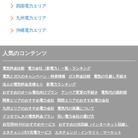
四国電力エリア
九州電力エリア
沖縄電力エリア
人気のコンテンツ
電気料金比較
電力会社（新電力）一覧・ランキング
電気とガスのキャンペーン・特典情報
ガス料金比較
電気の引越し手続き
法人の電気料金見積もり
新電力ランキング
おすすめのオール電化向けプラン
アンペア変更の手続き
電気代の節約術
関東エリアのおすすめ電力会社
関西エリアのおすすめ電力会社
九州エリアのおすすめ電力会社
電気代の高騰について
ドコモでんきの電気料金プラン
安い電力会社の選び方
自宅用Wi-Fiのおすすめサービス
おすすめの光回線（インターネット回線）
エネチェンジEV充電サービス
エネチェンジ・インサイト・マーケット