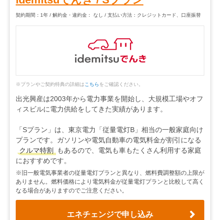
契約期間：1年 / 解約金・違約金： なし / 支払い方法：クレジットカード、口座振替
※プランやご契約特典の詳細は
こちら
をご確認ください。
出光興産は2003年から電力事業を開始し、大規模工場やオフ
ィスビルに電力供給をしてきた実績があります。
「Sプラン」は、東京電力「従量電灯B」相当の一般家庭向け
プランです。ガソリンや電気自動車の電気料金が割引になる
クルマ特割
もあるので、電気も車もたくさん利用する家庭
におすすめです。
※旧一般電気事業者の従量電灯プランと異なり、燃料費調整額の上限が
ありません。燃料価格により電気料金が従量電灯プランと比較して高く
なる場合がありますのでご注意ください。
エネチェンジで申し込み