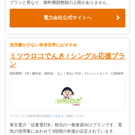
プランと異なり、燃料費調整額の上限がありません。
電力会社公式サイトへ
使用量が少ない単身世帯におすすめ
ミツウロコでんき
/
シングル応援プラ
ン
契約期間：1年 / 解約金・違約金： なし / 支払い方法：クレジットカード、口座振替
※プランやご契約特典の詳細は
こちら
をご確認ください。
東京電力「従量電灯B」相当の一般家庭向けプランです。電
気の使用量にあわせて3段階の単価が設定されています。