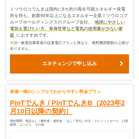
ミツウロコでんきは国内に8カ所の再生可能エネルギー発電
所を持ち、創業90年以上になるエネルギー企業ミツウロコグ
ループホールディングスのグループ会社。
地球にやさしい
電気を選びたい方、単身世帯など電気の使用量が少ない家
庭
におすすめです。
※旧一般電気事業者の従量電灯プランと異なり、燃料費調整額の上限が
ありません。
エネチェンジで申し込み
単価一律のシンプルでわかりやすい料金プラン
PinTでんき
/
PinTでんきB（2023年2
月10日以降の契約）
契約期間：指定なし / 解約金・違約金： なし / 支払い方法：クレジットカード、口座
振替、コンビニ、その他