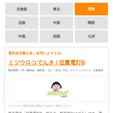
北海道
東北
関東
北陸
中部
関西
中国
四国
九州
電気使用量が多い世帯におすすめ
ミツウロコでんき
/
従量電灯B
契約期間：1年 / 解約金・違約金： なし / 支払い方法：クレジットカード、口座振替
※プランやご契約特典の詳細は
こちら
をご確認ください。