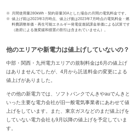
月間使用量280kWh・契約容量30Aとした場合の月間の電気料金です。
値上げ前は2023年3月時点、値上げ後は2023年7月時点の電気料金・燃
料費調整単価・再生可能エネルギー発電促進賦課金単価による試算です
（政府による激変緩和措置の割引は含まれていません）。
他のエリアや新電力は値上げしていないの？
中部・関西・九州電力エリアの規制料金は6月の値上げ
はありませんでしたが、4月から託送料金の変更による
値上げがありました。
その他の新電力では、ソフトバンクでんきやauでんきと
いった主要な電力会社が旧一般電気事業者にあわせて値
上げをしています。また、東京ガスなどのまだ値上げを
していない電力会社も9月以降の値上げを予定していま
す。