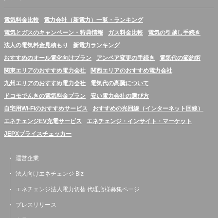
電気料金比較
電力会社（新電力）一覧・ランキング
電気とガスのキャンペーン・特典情報
ガス料金比較
電気の引越し手続き
法人の電気料金見積もり
新電力ランキング
おすすめのオール電化向けプラン
アンペア変更の手続き
電気代の節約術
関東エリアのおすすめ電力会社
関西エリアのおすすめ電力会社
九州エリアのおすすめ電力会社
電気代の高騰について
ドコモでんきの電気料金プラン
安い電力会社の選び方
自宅用Wi-Fiのおすすめサービス
おすすめの光回線（インターネット回線）
エネチェンジEV充電サービス
エネチェンジ・インサイト・マーケット
JEPXプライスチェッカー
運営企業
法人向けエネチェンジ Biz
エネチェンジ法人電力切替 代理店様募集ページ
プレスリリース