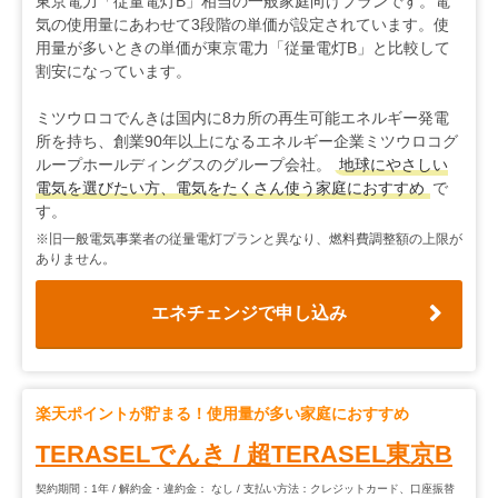
東京電力「従量電灯B」相当の一般家庭向けプランです。電
気の使用量にあわせて3段階の単価が設定されています。使
用量が多いときの単価が東京電力「従量電灯B」と比較して
割安になっています。
ミツウロコでんきは国内に8カ所の再生可能エネルギー発電
所を持ち、創業90年以上になるエネルギー企業ミツウロコグ
ループホールディングスのグループ会社。
地球にやさしい
電気を選びたい方、電気をたくさん使う家庭におすすめ
で
す。
※旧一般電気事業者の従量電灯プランと異なり、燃料費調整額の上限が
ありません。
エネチェンジで申し込み
楽天ポイントが貯まる！使用量が多い家庭におすすめ
TERASELでんき
/
超TERASEL東京B
契約期間：1年 / 解約金・違約金： なし / 支払い方法：クレジットカード、口座振替