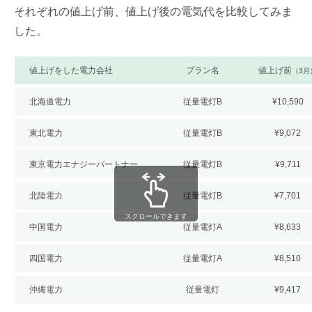
それぞれの値上げ前、値上げ後の電気代を比較してみま
した。
値上げをした電力会社
プラン名
値上げ前
（3月
北海道電力
従量電灯B
¥10,590
東北電力
従量電灯B
¥9,072
東京電力エナジーパートナー
従量電灯B
¥9,711
北陸電力
従量電灯B
¥7,701
スクロールできます
中国電力
従量電灯A
¥8,633
四国電力
従量電灯A
¥8,510
沖縄電力
従量電灯
¥9,417