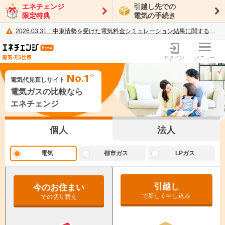
エネチェンジ
引越し先での
限定特典
電気の手続き
2026.03.31
中東情勢を受けた電気料金シミュレーション結果に関するご案内
電力・ガス比較サイト エネチェンジ
ログイン
メニュー
No.1
電気代見直しサイト
電気ガスの比較なら
エネチェンジ
個人
法人
電気
都市ガス
LPガス
前の画面に戻る
引越し
今のお住まい
LPガス（プロパンガス）の料金は
都市ガスの比較では、
地域
で新しく申し込み
での切り替え
ご利用状況を入力いただくと、
個別交渉に基づくため、
複数社からの見積もり比較をおすすめします。
各プランの節約額を調べることができます。
-
〒