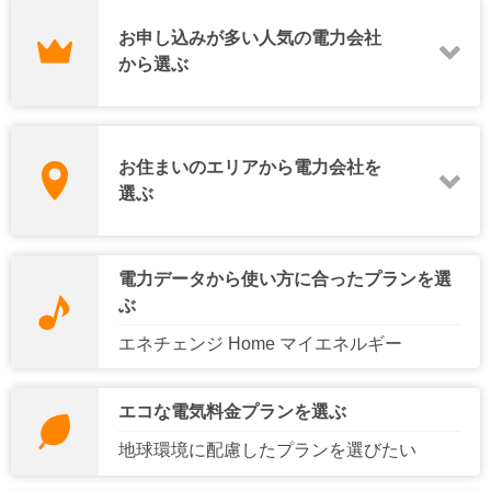
お申し込みが多い人気の電力会社
から選ぶ
一定期間のお申し込み数の集計結果をもとに表示しています。
エバーグリーン・リテイ
お住まいのエリアから電力会社を
コスモでんき
ミツウロコでんき
リング
選ぶ
シン・エナジー株式会社
北海道電力エリア
東北電力エリア
idemitsuでんき
Looopでんき
（旧洸陽電機）
電力データから使い方に合ったプランを選
ぶ
エネチェンジ Home マイエネルギー
東京電力エリア
中部電力エリア
バリューでんき
エコな電気料金プランを選ぶ
北陸電力エリア
関西電力エリア
地球環境に配慮したプランを選びたい