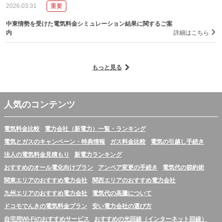
2026.03.31
重要
中東情勢を受けた電気料金シミュレーション結果に関するご案
内
詳細はこちら
もっと見る
人気のコンテンツ
電気料金比較
電力会社（新電力）一覧・ランキング
電気とガスのキャンペーン・特典情報
ガス料金比較
電気の引越し手続き
法人の電気料金見積もり
新電力ランキング
おすすめのオール電化向けプラン
アンペア変更の手続き
電気代の節約術
関東エリアのおすすめ電力会社
関西エリアのおすすめ電力会社
九州エリアのおすすめ電力会社
電気代の高騰について
ドコモでんきの電気料金プラン
安い電力会社の選び方
自宅用Wi-Fiのおすすめサービス
おすすめの光回線（インターネット回線）