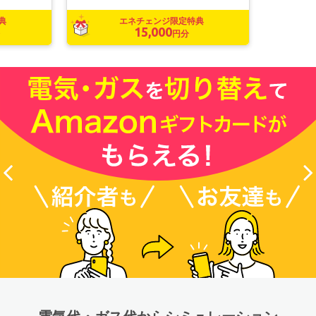
典
エネチェンジ限定特典
15,000
円分