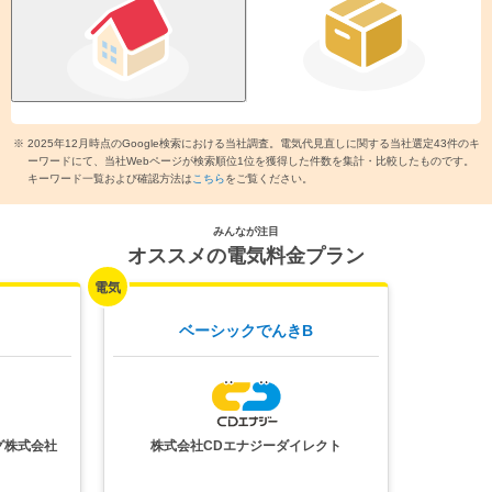
LPガス（プロパンガス）の
都市ガスの
世帯人数
一括見積もりページへ
比較ページへ
「
エネチェンジ利用規約
」 をご一読いただき内容に同意いただけましたら
「簡単シミュ
※ 2025年12月時点のGoogle検索における当社調査。電気代見直しに関する当社選定43件のキ
レーション」ボタンを押してください。
ーワードにて、当社Webページが検索順位1位を獲得した件数を集計・比較したものです。
簡単シミュレーション
キーワード一覧および確認方法は
こちら
をご覧ください。
今すぐ節約額をチェック！
みんなが注目
オススメの電気料金プラン
シミュレーション条件
春
秋
夏
冬
平均電気代
15,767
21,171
ベーシックでんきB
約
円/月
約
円/月
東京電力
スタンダードS
40A
電力会社・プラン
日中：
家族の半分以下が
家にいる
在宅状況
夜間：
22時以降まで
夜更かし
条件を変更する
グ株式会社
株式会社CDエナジーダイレクト