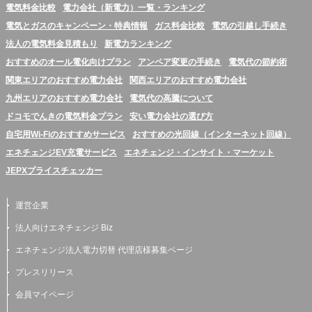
電気料金比較
電力会社（新電力）一覧・ランキング
電気とガスのキャンペーン・特典情報
ガス料金比較
電気の引越し手続き
法人の電気料金見積もり
新電力ランキング
おすすめのオール電化向けプラン
アンペア変更の手続き
電気代の節約術
関東エリアのおすすめ電力会社
関西エリアのおすすめ電力会社
九州エリアのおすすめ電力会社
電気代の高騰について
ドコモでんきの電気料金プラン
安い電力会社の選び方
自宅用Wi-Fiのおすすめサービス
おすすめの光回線（インターネット回線）
エネチェンジEV充電サービス
エネチェンジ・インサイト・マーケット
JEPXプライスチェッカー
運営企業
法人向けエネチェンジ Biz
エネチェンジ法人電力切替 代理店様募集ページ
プレスリリース
会員マイページ