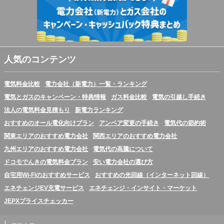
人気のコンテンツ
電気料金比較
電力会社（新電力）一覧・ランキング
電気とガスのキャンペーン・特典情報
ガス料金比較
電気の引越し手続き
法人の電気料金見積もり
新電力ランキング
おすすめのオール電化向けプラン
アンペア変更の手続き
電気代の節約術
関東エリアのおすすめ電力会社
関西エリアのおすすめ電力会社
九州エリアのおすすめ電力会社
電気代の高騰について
ドコモでんきの電気料金プラン
安い電力会社の選び方
自宅用Wi-Fiのおすすめサービス
おすすめの光回線（インターネット回線）
エネチェンジEV充電サービス
エネチェンジ・インサイト・マーケット
JEPXプライスチェッカー