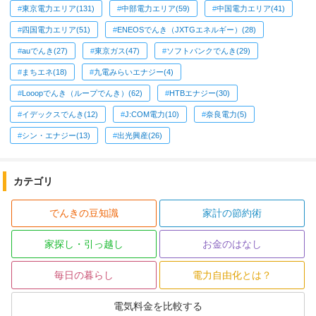
東京電力エリア(131)
中部電力エリア(59)
中国電力エリア(41)
四国電力エリア(51)
ENEOSでんき（JXTGエネルギー）(28)
auでんき(27)
東京ガス(47)
ソフトバンクでんき(29)
まちエネ(18)
九電みらいエナジー(4)
Looopでんき（ループでんき）(62)
HTBエナジー(30)
イデックスでんき(12)
J:COM電力(10)
奈良電力(5)
シン・エナジー(13)
出光興産(26)
カテゴリ
でんきの豆知識
家計の節約術
家探し・引っ越し
お金のはなし
毎日の暮らし
電力自由化とは？
電気料金を比較する