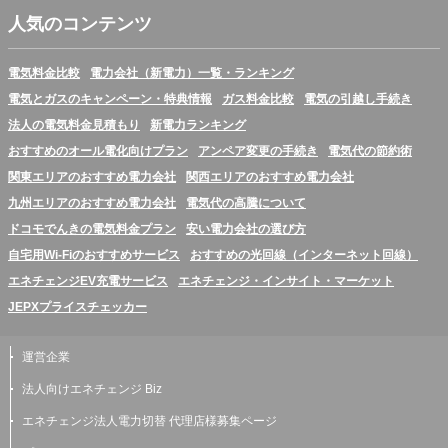
人気のコンテンツ
電気料金比較
電力会社（新電力）一覧・ランキング
電気とガスのキャンペーン・特典情報
ガス料金比較
電気の引越し手続き
法人の電気料金見積もり
新電力ランキング
おすすめのオール電化向けプラン
アンペア変更の手続き
電気代の節約術
関東エリアのおすすめ電力会社
関西エリアのおすすめ電力会社
九州エリアのおすすめ電力会社
電気代の高騰について
ドコモでんきの電気料金プラン
安い電力会社の選び方
自宅用Wi-Fiのおすすめサービス
おすすめの光回線（インターネット回線）
エネチェンジEV充電サービス
エネチェンジ・インサイト・マーケット
JEPXプライスチェッカー
運営企業
法人向けエネチェンジ Biz
エネチェンジ法人電力切替 代理店様募集ページ