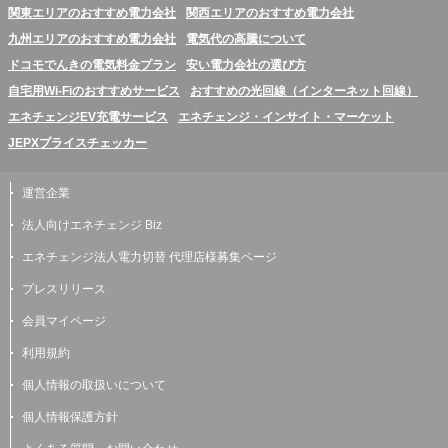
関東エリアのおすすめ電力会社
関西エリアのおすすめ電力会社
九州エリアのおすすめ電力会社
電気代の高騰について
ドコモでんきの電気料金プラン
安い電力会社の選び方
自宅用Wi-Fiのおすすめサービス
おすすめの光回線（インターネット回線）
エネチェンジEV充電サービス
エネチェンジ・インサイト・マーケット
JEPXプライスチェッカー
運営企業
法人向けエネチェンジ Biz
エネチェンジ法人電力切替 代理店様募集ページ
プレスリリース
会員マイページ
利用規約
個人情報の取扱いについて
個人情報保護方針