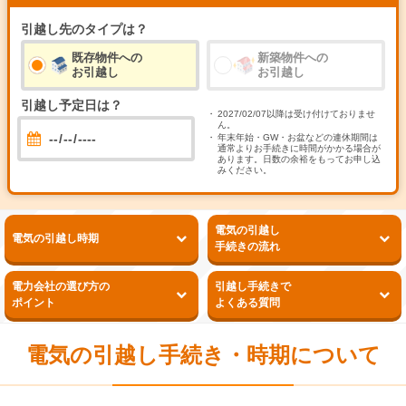
引越し先のタイプは？
既存物件への
新築物件への
お引越し
お引越し
引越し予定日は？
2027/02/07以降は受け付けておりませ
ん。
年末年始・GW・お盆などの連休期間は
通常よりお手続きに時間がかかる場合が
あります。日数の余裕をもってお申し込
みください。
電気の引越し
電気の引越し時期
手続きの流れ
電力会社の選び方の
引越し手続きで
ポイント
よくある質問
電気の引越し手続き・時期について