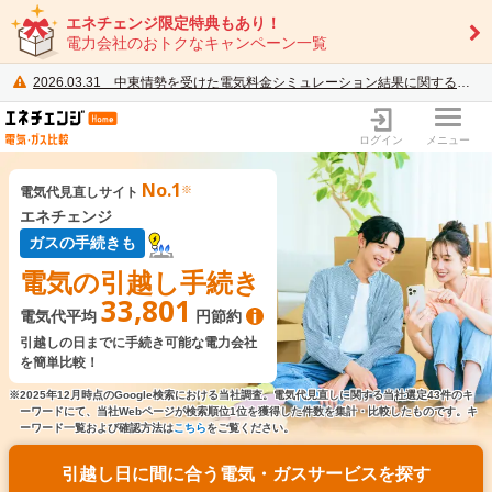
エネチェンジ限定特典もあり！
電力会社のおトクなキャンペーン一覧
2026.03.31
中東情勢を受けた電気料金シミュレーション結果に関するご案内
電力・ガス比較サイト エネチェンジ
ログイン
メニュー
No.1
※
電気代見直しサイト
エネチェンジ
ガスの手続きも
電気の引越し
手続き
33,801
電気代平均
円節約
引越しの日までに手続き可能な
電力会社
を簡単比較！
※2025年12月時点のGoogle検索における当社調査。電気代見直しに関する当社選定43件のキ
ーワードにて、当社Webページが検索順位1位を獲得した件数を集計・比較したものです。キ
ーワード一覧および確認方法は
こちら
をご覧ください。
引越し日に間に合う電気・ガスサービスを探す