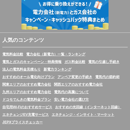
人気のコンテンツ
電気料金比較
電力会社（新電力）一覧・ランキング
電気とガスのキャンペーン・特典情報
ガス料金比較
電気の引越し手続き
法人の電気料金見積もり
新電力ランキング
おすすめのオール電化向けプラン
アンペア変更の手続き
電気代の節約術
関東エリアのおすすめ電力会社
関西エリアのおすすめ電力会社
九州エリアのおすすめ電力会社
電気代の高騰について
ドコモでんきの電気料金プラン
安い電力会社の選び方
自宅用Wi-Fiのおすすめサービス
おすすめの光回線（インターネット回線）
エネチェンジEV充電サービス
エネチェンジ・インサイト・マーケット
JEPXプライスチェッカー