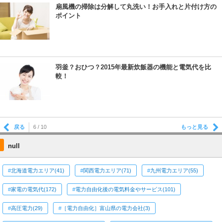
扇風機の掃除は分解して丸洗い！お手入れと片付け方の
ポイント
羽釜？おひつ？2015年最新炊飯器の機能と電気代を比
較！
戻る
もっと見る
6 / 10
null
北海道電力エリア(41)
関西電力エリア(71)
九州電力エリア(55)
家電の電気代(172)
電力自由化後の電気料金やサービス(101)
高圧電力(29)
［電力自由化］富山県の電力会社(3)